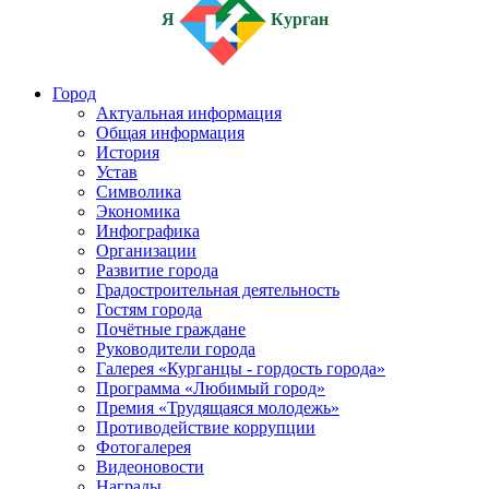
Я
Курган
Город
Актуальная информация
Общая информация
История
Устав
Символика
Экономика
Инфографика
Организации
Развитие города
Градостроительная деятельность
Гостям города
Почётные граждане
Руководители города
Галерея «Курганцы - гордость города»
Программа «Любимый город»
Премия «Трудящаяся молодежь»
Противодействие коррупции
Фотогалерея
Видеоновости
Награды