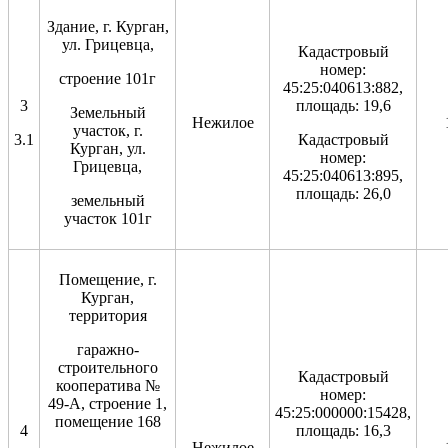
Здание, г. Курган,
ул. Грицевца,
Кадастровый
номер:
строение 101г
45:25:040613:882,
3
площадь: 19,6
Земельный
Нежилое
участок, г.
3.1
Кадастровый
Курган, ул.
номер:
Грицевца,
45:25:040613:895,
площадь: 26,0
земельный
участок 101г
Помещение, г.
Курган,
территория
гаражно-
строительного
Кадастровый
кооператива №
номер:
49-А, строение 1,
45:25:000000:15428,
помещение 168
4
площадь: 16,3
Нежилое