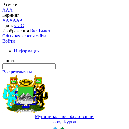
Размер:
A
A
A
Кернинг:
AA
AA
AA
Цвет:
C
C
C
Изображения
Вкл.
Выкл.
Обычная версия сайта
Войти
Информация
Поиск
Все результаты
Муниципальное образование
город Курган