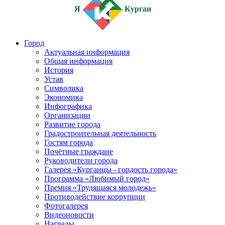
Я
Курган
Город
Актуальная информация
Общая информация
История
Устав
Символика
Экономика
Инфографика
Организации
Развитие города
Градостроительная деятельность
Гостям города
Почётные граждане
Руководители города
Галерея «Курганцы - гордость города»
Программа «Любимый город»
Премия «Трудящаяся молодежь»
Противодействие коррупции
Фотогалерея
Видеоновости
Награды