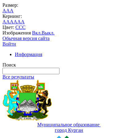
Размер:
A
A
A
Кернинг:
AA
AA
AA
Цвет:
C
C
C
Изображения
Вкл.
Выкл.
Обычная версия сайта
Войти
Информация
Поиск
Все результаты
Муниципальное образование
город Курган