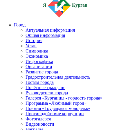
Я
Курган
Город
Актуальная информация
Общая информация
История
Устав
Символика
Экономика
Инфографика
Организации
Развитие города
Градостроительная деятельность
Гостям города
Почётные граждане
Руководители города
Галерея «Курганцы - гордость города»
Программа «Любимый город»
Премия «Трудящаяся молодежь»
Противодействие коррупции
Фотогалерея
Видеоновости
Награды