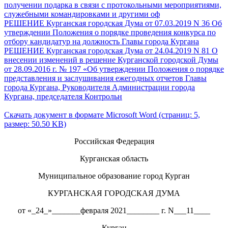
получении подарка в связи с протокольными мероприятиями,
служебными командировками и другими оф
РЕШЕНИЕ Курганская городская Дума от 07.03.2019 N 36 Об
утверждении Положения о порядке проведения конкурса по
отбору кандидатур на должность Главы города Кургана
РЕШЕНИЕ Курганская городская Дума от 24.04.2019 N 81 О
внесении изменений в решение Курганской городской Думы
от 28.09.2016 г. № 197 «Об утверждении Положения о порядке
представления и заслушивания ежегодных отчетов Главы
города Кургана, Руководителя Администрации города
Кургана, председателя Контрольн
Скачать документ в формате Microsoft Word (страниц: 5,
размер: 50.50 KB)
Российская Федерация
Курганская область
Муниципальное образование город Курган
КУРГАНСКАЯ ГОРОДСКАЯ ДУМА
от «_24_»_______февраля 2021________ г. N___11____
Курган