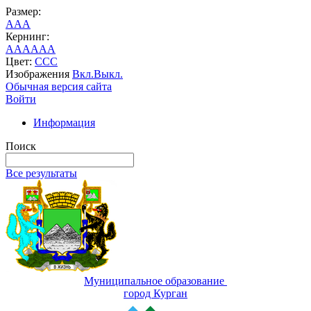
Размер:
A
A
A
Кернинг:
AA
AA
AA
Цвет:
C
C
C
Изображения
Вкл.
Выкл.
Обычная версия сайта
Войти
Информация
Поиск
Все результаты
Муниципальное образование
город Курган