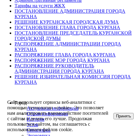
Административные регламенты
Тарифы на услуги ЖКХ
ПОСТАНОВЛЕНИЕ АДМИНИСТРАЦИЯ ГОРОДА
КУРГАНА
РЕШЕНИЕ КУРГАНСКАЯ ГОРОДСКАЯ ДУМА
ПОСТАНОВЛЕНИЕ ГЛАВА ГОРОДА КУРГАНА
ПОСТАНОВЛЕНИЕ ПРЕДСЕДАТЕЛЬ КУРГАНСКОЙ
ГОРОДСКОЙ ДУМЫ
РАСПОРЯЖЕНИЕ АДМИНИСТРАЦИИ ГОРОДА
КУРГАНА
РАСПОРЯЖЕНИЕ ГЛАВА ГОРОДА КУРГАНА
РАСПОРЯЖЕНИЕ МЭР ГОРОДА КУРГАНА
РАСПОРЯЖЕНИЕ РУКОВОДИТЕЛЬ
АДМИНИСТРАЦИИ ГОРОДА КУРГАНА
РЕШЕНИЕ ИЗБИРАТЕЛЬНАЯ КОМИССИЯ ГОРОДА
КУРГАНА
Сайт использует сервисы веб-аналитики с
Город
помощью технологии «cookie». Это позволяет
Актуальная информация
нам анализировать взаимодействие посетителей
Общая информация
Принять
с сайтом и делать его лучше. Продолжая
История
пользоваться сайтом, вы соглашаетесь с
Устав
использованием файлов cookie.
Символика
Экономика