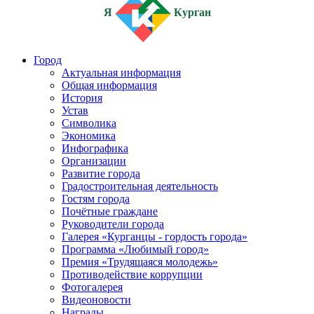
Я
Курган
Город
Актуальная информация
Общая информация
История
Устав
Символика
Экономика
Инфографика
Организации
Развитие города
Градостроительная деятельность
Гостям города
Почётные граждане
Руководители города
Галерея «Курганцы - гордость города»
Программа «Любимый город»
Премия «Трудящаяся молодежь»
Противодействие коррупции
Фотогалерея
Видеоновости
Награды