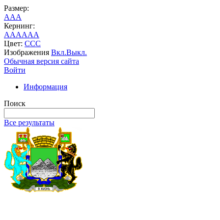
Размер:
A
A
A
Кернинг:
AA
AA
AA
Цвет:
C
C
C
Изображения
Вкл.
Выкл.
Обычная версия сайта
Войти
Информация
Поиск
Все результаты