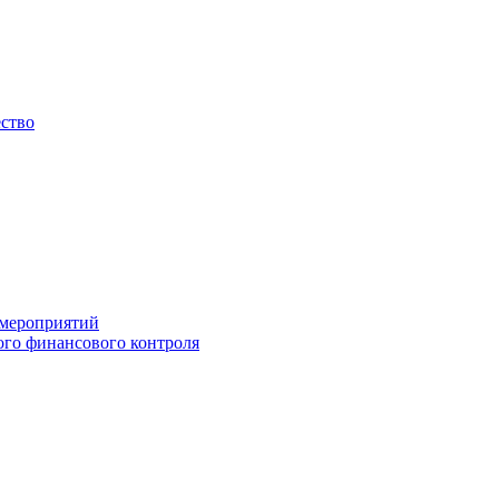
ество
 мероприятий
го финансового контроля