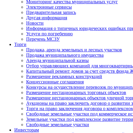
Мониторинг качества муниципальных услуг
Электронные сервисы
Предварительная запись
Другая информация
Новости
Информация о типичных юридических ошибках при
Услуги по погребению
Перечень МСЗУ
Торги
Продажа, аренда земельных и лесных участков
Продажа муниципального имущества
Аренда муниципальной казны
Отбор управляющих компаний для многоквартирн
Капитальный ремонт домов за счет средств фонда
Размещение рекламных конструкций
Концессионные соглашения
Конкурсы на осуществление перевозок по муници
Размещение нестационарных торговых объектов
Размещение нестационарных объектов уличной тор
Аукционы на право заключить договор о развитии 
Торги на право заключения договора о комплексно
Свободные земельные участки под коммерческое и
Земельные участки под комплексное развитие терр
Свободные земельные участки
Инвесторам