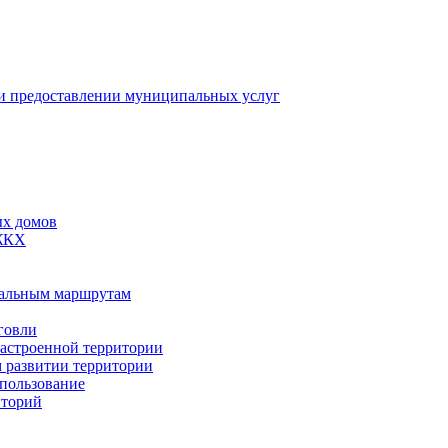
 предоставлении муниципальных услуг
ых домов
 ЖКХ
пальным маршрутам
говли
застроенной территории
м развитии территории
спользование
иторий