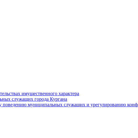
ательствах имущественного характера
ьных служащих города Кургана
у поведению муниципальных служащих и урегулированию конфл