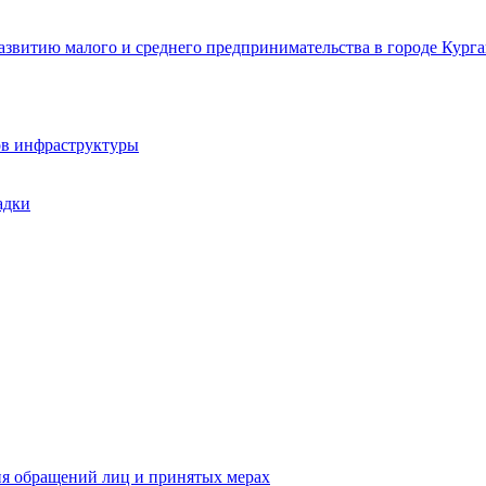
звитию малого и среднего предпринимательства в городе Курга
ов инфраструктуры
адки
ия обращений лиц и принятых мерах