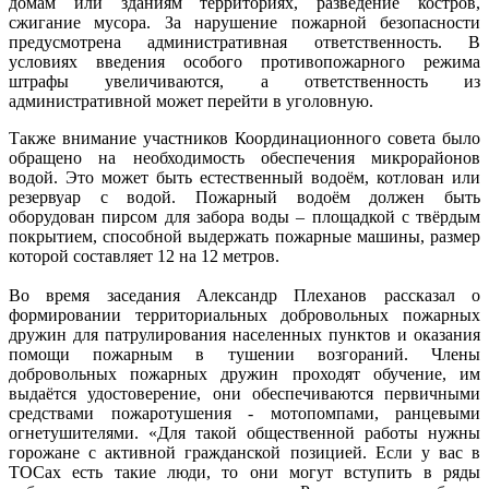
домам или зданиям территориях, разведение костров,
сжигание мусора. За нарушение пожарной безопасности
предусмотрена административная ответственность. В
условиях введения особого противопожарного режима
штрафы увеличиваются, а ответственность из
административной может перейти в уголовную.
Также внимание участников Координационного совета было
обращено на необходимость обеспечения микрорайонов
водой. Это может быть естественный водоём, котлован или
резервуар с водой. Пожарный водоём должен быть
оборудован пирсом для забора воды – площадкой с твёрдым
покрытием, способной выдержать пожарные машины, размер
которой составляет 12 на 12 метров.
Во время заседания Александр Плеханов рассказал о
формировании территориальных добровольных пожарных
дружин для патрулирования населенных пунктов и оказания
помощи пожарным в тушении возгораний. Члены
добровольных пожарных дружин проходят обучение, им
выдаётся удостоверение, они обеспечиваются первичными
средствами пожаротушения - мотопомпами, ранцевыми
огнетушителями. «Для такой общественной работы нужны
горожане с активной гражданской позицией. Если у вас в
ТОСах есть такие люди, то они могут вступить в ряды