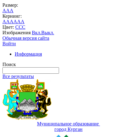
Размер:
A
A
A
Кернинг:
AA
AA
AA
Цвет:
C
C
C
Изображения
Вкл.
Выкл.
Обычная версия сайта
Войти
Информация
Поиск
Все результаты
Муниципальное образование
город Курган