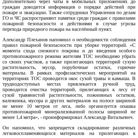
Дополнительно через чаты в мобильных приложениях до
граждан доводится информация о порядке действий при
пожаре и эвакуации. Также сотрудники Управления по делам
ГО и ЧС распространяют памятки среди граждан с правилами
пожарной безопасности и действиями в случае угрозы
перехода природного пожара на населённый пункт.
Александр Плеханов напомнил о необходимости соблюдения
правил пожарной безопасности при уборке территорий. «С
момента схода снежного покрова и до введения особого
противопожарного режима жителям ТОС необходимо убрать
со своих участков, а также прилегающих территорий сухую
растительность, мусор, порубочные остатки, горючие
материалы. В рамках профилактических мероприятий на
территориях ТОС проводится окос сухой травы и камыша. В
труднодоступных местах привлекается ручной труд,
проводится очистка территорий, прилегающих к лесу от
сухой травянистой растительности, пожнивных остатков,
валежника, мусора и других материалов на полосе шириной
не менее 10 метров от леса, либо организуется опашка
противопожарной минерализованной полосы шириной не
менее 1,4 метра», - проинформировал Александр Витальевич.
Он напомнил, что запрещается складирование различных
легковоспламеняющихся материалов на прилегающих к