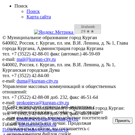
Поиск
Поиск
Карта сайта
© Муниципальное образование город Курган
640002, Россия, г. Курган, пл. им. В.И. Ленина, д. № 1, Глава
города Кургана, Администрация города Кургана
тел. +7 (3522) 42-88-01 факс (автомат.) 46-59-69
e-mail:
mail@kurgan-city.ru
640002, Россия, г. Курган, пл. им. В.И. Ленина, д. № 1,
Курганская городская Дума
тел. +7 (3522) 42-84-00
e-mail:
duma@kurgan-city.ru
Управление массовых коммуникаций и общественных
отношений:
тел. +7 (3522) 42-88-08 доб. 232, факс 46-51-64
e-mail:
prokopieva@kurgan-city.ru
Сайт использует сервисы веб-аналитики с
Пресс-служба муниципального образования город Курган:
помощью технологии «cookie». Это позволяет
тел. +7 (3522) 42-88-08 доб. 236, факс 46-51-64
нам анализировать взаимодействие посетителей
e-mail:
kondratyeva-ma@kurgan-city.ru
Принять
с сайтом и делать его лучше. Продолжая
Госвеб:
kurgan.gosuslugi.ru
пользоваться сайтом, вы соглашаетесь с
Политика конфиденциальности
использованием файлов cookie.