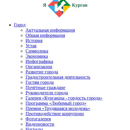
Я
Курган
Город
Актуальная информация
Общая информация
История
Устав
Символика
Экономика
Инфографика
Организации
Развитие города
Градостроительная деятельность
Гостям города
Почётные граждане
Руководители города
Галерея «Курганцы - гордость города»
Программа «Любимый город»
Премия «Трудящаяся молодежь»
Противодействие коррупции
Фотогалерея
Видеоновости
Награды