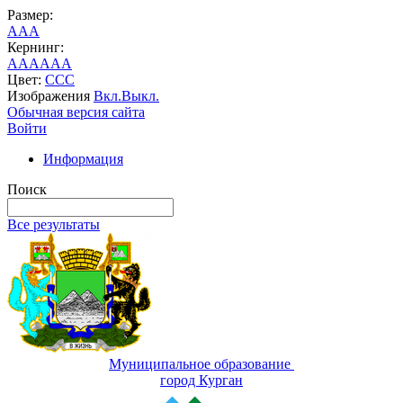
Размер:
A
A
A
Кернинг:
AA
AA
AA
Цвет:
C
C
C
Изображения
Вкл.
Выкл.
Обычная версия сайта
Войти
Информация
Поиск
Все результаты
Муниципальное образование
город Курган