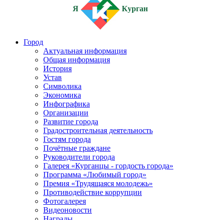
Я
Курган
Город
Актуальная информация
Общая информация
История
Устав
Символика
Экономика
Инфографика
Организации
Развитие города
Градостроительная деятельность
Гостям города
Почётные граждане
Руководители города
Галерея «Курганцы - гордость города»
Программа «Любимый город»
Премия «Трудящаяся молодежь»
Противодействие коррупции
Фотогалерея
Видеоновости
Награды