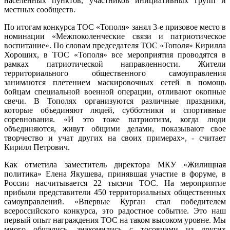
населенных пунктов, участников инициативных групп и
местных сообществ.
По итогам конкурса ТОС «Тополя» занял 3-е призовое место в
номинации «Межпоколенческие связи и патриотическое
воспитание». По словам председателя ТОС «Тополя» Кирилла
Хороших, в ТОС «Тополя» все мероприятия проводятся в
рамках патриотической направленности. Жители
территориального общественного самоуправления
занимаются плетением маскировочных сетей в помощь
бойцам специальной военной операции, отливают окопные
свечи. В Тополях организуются различные праздники,
которые объединяют людей, субботники и спортивные
соревнования. «И это тоже патриотизм, когда люди
объединяются, живут общими делами, показывают свое
творчество и учат других на своих примерах», - считает
Кирилл Петрович.
Как отметила заместитель директора МКУ «Жилищная
политика» Елена Якушева, принявшая участие в форуме, в
России насчитывается 22 тысячи ТОС. На мероприятие
прибыли представители 450 территориальных общественных
самоуправлений. «Впервые Курган стал победителем
всероссийского конкурса, это радостное событие. Это наш
первый опыт награждения ТОС на таком высоком уровне. Мы
много общались, знакомились с тосовцами из других