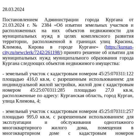
28.03.2024
Постановлением Администрации города Кургана от
21.03.2024 г. № 2384 «Об изъятии земельных участков и
расположенных на них объектов недвижимости для
муниципальных нужд в целях комплексного развития
территории, расположенной в границах улиц Красина,
Климова, Кирова в городе Кургане» (
https://kurgan-
city.ru/newclerk/7242/261198/
) принято решение об изъятии для
муниципальных нужд муниципального образования города
Кургана следующих объектов недвижимого имущества:
- земельный участок с кадастровым номером 45:25:070311:122
площадью 416,0 кв.м, с разрешенным использованием: для
индивидуальной жилой застройки, жилой дом с кадастровым
номером 45:25:070311:285 площадью 27,0 кв.м,
расположенные по адресу: Курганская область, город Курган,
улица Климова, 4;
- земельный участок с кадастровым номером 45:25:070311:257
площадью 995,0 кв.м, с разрешенным использованием: для
эксплуатации и обслуживания одноэтажного
многоквартирного жилого дома, помещения в
многоквартирном доме с кадастровым номером