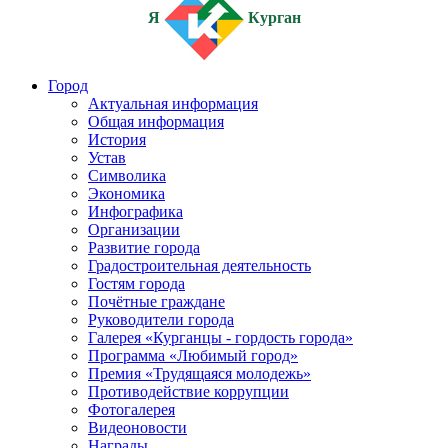
Я
Курган
Город
Актуальная информация
Общая информация
История
Устав
Символика
Экономика
Инфографика
Организации
Развитие города
Градостроительная деятельность
Гостям города
Почётные граждане
Руководители города
Галерея «Курганцы - гордость города»
Программа «Любимый город»
Премия «Трудящаяся молодежь»
Противодействие коррупции
Фотогалерея
Видеоновости
Награды