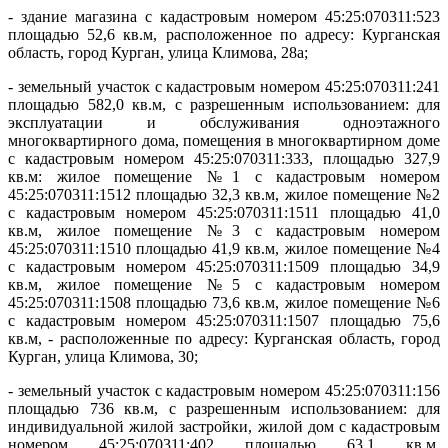
- здание магазина с кадастровым номером 45:25:070311:523
площадью 52,6 кв.м, расположенное по адресу: Курганская
область, город Курган, улица Климова, 28а;
- земельный участок с кадастровым номером 45:25:070311:241
площадью 582,0 кв.м, с разрешенным использованием: для
эксплуатации и обслуживания одноэтажного
многоквартирного дома, помещения в многоквартирном доме
с кадастровым номером 45:25:070311:333, площадью 327,9
кв.м: жилое помещение №1 с кадастровым номером
45:25:070311:1512 площадью 32,3 кв.м, жилое помещение №2
с кадастровым номером 45:25:070311:1511 площадью 41,0
кв.м, жилое помещение №3 с кадастровым номером
45:25:070311:1510 площадью 41,9 кв.м, жилое помещение №4
с кадастровым номером 45:25:070311:1509 площадью 34,9
кв.м, жилое помещение №5 с кадастровым номером
45:25:070311:1508 площадью 73,6 кв.м, жилое помещение №6
с кадастровым номером 45:25:070311:1507 площадью 75,6
кв.м, - расположенные по адресу: Курганская область, город
Курган, улица Климова, 30;
- земельный участок с кадастровым номером 45:25:070311:156
площадью 736 кв.м, с разрешенным использованием: для
индивидуальной жилой застройки, жилой дом с кадастровым
номером 45:25:070311:402 площадью 63,1 кв.м,