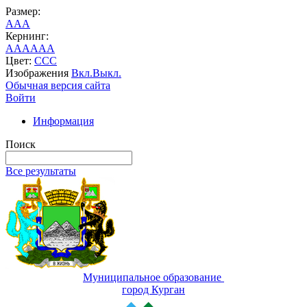
Размер:
A
A
A
Кернинг:
AA
AA
AA
Цвет:
C
C
C
Изображения
Вкл.
Выкл.
Обычная версия сайта
Войти
Информация
Поиск
Все результаты
Муниципальное образование
город Курган