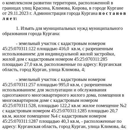
о комплексном развитии территории, расположенной в
границах улиц Красина, Климова, Кирова, в городе Кургане
от 29.11.2023 г. Администрация города Кургана
п о с т а н о в
л я е т:
1. Изъять для муниципальных нужд муниципального
образования города Кургана:
- земельный участок с кадастровым номером
45:25:070311:122 площадью 416,0 кв.м, с разрешенным
использованием: для индивидуальной жилой застройки,
жилой дом с кадастровым номером 45:25:070311:285
площадью 27,0 кв.м, расположенные по адресу: Курганская
область, город Курган, улица Климова, 4;
- земельный участок с кадастровым номером
45:25:070311:257 площадью 995,0 кв.м, с разрешенным
использованием: для эксплуатации и обслуживания
одноэтажного многоквартирного жилого дома, помещения в
многоквартирном доме с кадастровым номером
45:25:070311:528, площадью 122,2 кв.м: жилое помещение №2
с кадастровым номером 45:25:070311:1285 площадью 20,7
кв.м, жилое помещение №4 с кадастровым номером
45:25:070311:1287 площадью 40,3 кв.м, - расположенные по
адресу: Курганская область, город Курган, улица Климова, 4а;