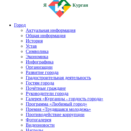
Я
Курган
Город
Актуальная информация
Общая информация
История
Устав
Символика
Экономика
Инфографика
Организации
Развитие города
Градостроительная деятельность
Гостям города
Почётные граждане
Руководители города
Галерея «Курганцы - гордость города»
Программа «Любимый город»
Премия «Трудящаяся молодежь»
Противодействие коррупции
Фотогалерея
Видеоновости
Награды