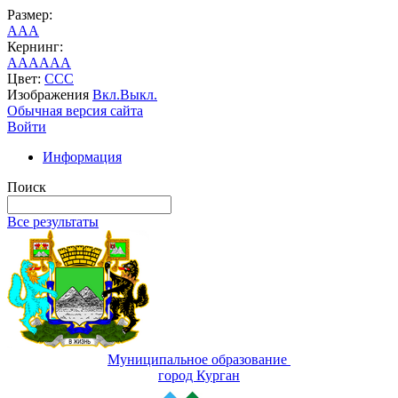
Размер:
A
A
A
Кернинг:
AA
AA
AA
Цвет:
C
C
C
Изображения
Вкл.
Выкл.
Обычная версия сайта
Войти
Информация
Поиск
Все результаты
Муниципальное образование
город Курган