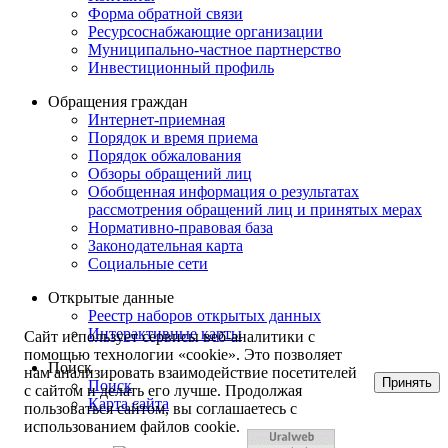
Форма обратной связи
Ресурсоснабжающие организации
Муниципально-частное партнерство
Инвестиционный профиль
Обращения граждан
Интернет-приемная
Порядок и время приема
Порядок обжалования
Обзоры обращений лиц
Обобщенная информация о результатах
рассмотрения обращений лиц и принятых мерах
Нормативно-правовая база
Законодательная карта
Социальные сети
Открытые данные
Реестр наборов открытых данных
Интерактивные карты
Сайт использует сервисы веб-аналитики с
помощью технологии «cookie». Это позволяет
Поиск
нам анализировать взаимодействие посетителей
Принять
Поиск
с сайтом и делать его лучше. Продолжая
Карта сайта
пользоваться сайтом, вы соглашаетесь с
использованием файлов cookie.