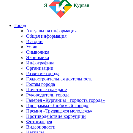
Я
Курган
Город
Актуальная информация
Общая информация
История
Устав
Символика
Экономика
Инфографика
Организации
Развитие города
Градостроительная деятельность
Гостям города
Почётные граждане
Руководители города
Галерея «Курганцы - гордость города»
Программа «Любимый город»
Премия «Трудящаяся молодежь»
Противодействие коррупции
Фотогалерея
Видеоновости
Награды