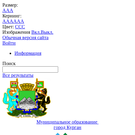
Размер:
A
A
A
Кернинг:
AA
AA
AA
Цвет:
C
C
C
Изображения
Вкл.
Выкл.
Обычная версия сайта
Войти
Информация
Поиск
Все результаты
Муниципальное образование
город Курган