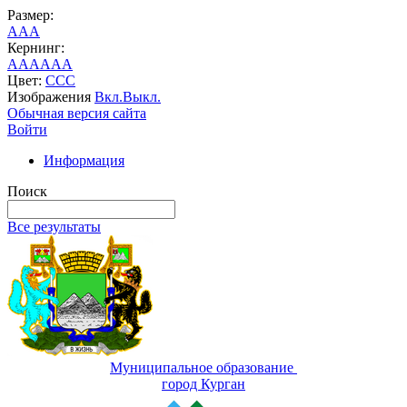
Размер:
A
A
A
Кернинг:
AA
AA
AA
Цвет:
C
C
C
Изображения
Вкл.
Выкл.
Обычная версия сайта
Войти
Информация
Поиск
Все результаты
Муниципальное образование
город Курган