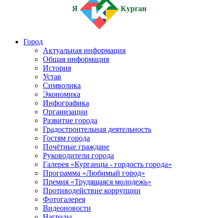
Я
Курган
Город
Актуальная информация
Общая информация
История
Устав
Символика
Экономика
Инфографика
Организации
Развитие города
Градостроительная деятельность
Гостям города
Почётные граждане
Руководители города
Галерея «Курганцы - гордость города»
Программа «Любимый город»
Премия «Трудящаяся молодежь»
Противодействие коррупции
Фотогалерея
Видеоновости
Награды