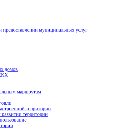
 предоставлении муниципальных услуг
ых домов
 ЖКХ
пальным маршрутам
говли
застроенной территории
м развитии территории
спользование
иторий