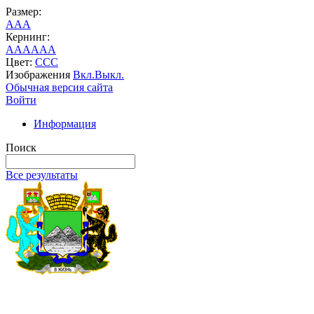
Размер:
A
A
A
Кернинг:
AA
AA
AA
Цвет:
C
C
C
Изображения
Вкл.
Выкл.
Обычная версия сайта
Войти
Информация
Поиск
Все результаты