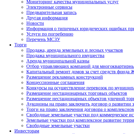
Мониторинг качества муниципальных услуг
Электронные сервисы
Предварительная запись
Другая информация
Новости
Информация о типичных юридических ошибках при
Услуги по погребению
Перечень МСЗУ
Торги
Продажа, аренда земельных и лесных участков
Продажа муниципального имущества
Аренда муниципальной казны
Отбор управляющих компаний для многоквартирн
Капитальный ремонт домов за счет средств фонда
Размещение рекламных конструкций
Концессионные соглашения
Конкурсы на осуществление перевозок по муници
Размещение нестационарных торговых объектов
Размещение нестационарных объектов уличной тор
Аукционы на право заключить договор о развитии 
Торги на право заключения договора о комплексно
Свободные земельные участки под коммерческое и
Земельные участки под комплексное развитие терр
Свободные земельные участки
Инвесторам