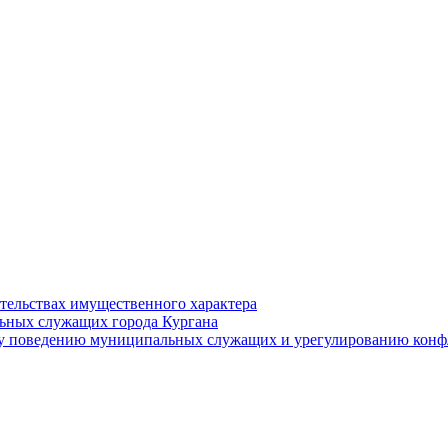
ательствах имущественного характера
ьных служащих города Кургана
у поведению муниципальных служащих и урегулированию конфл