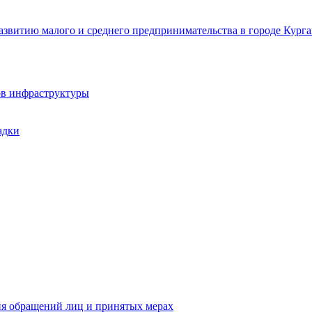
звитию малого и среднего предпринимательства в городе Курга
ов инфраструктуры
адки
ия обращений лиц и принятых мерах