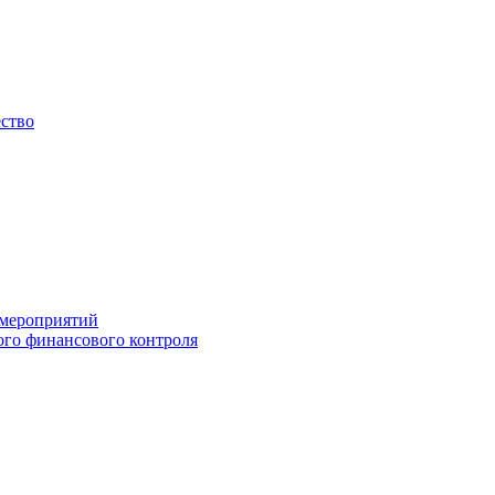
ество
 мероприятий
го финансового контроля