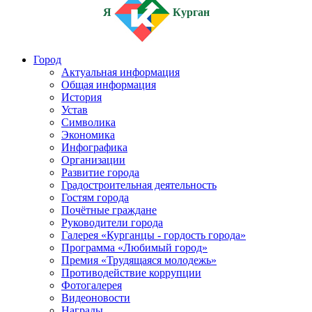
Я
Курган
Город
Актуальная информация
Общая информация
История
Устав
Символика
Экономика
Инфографика
Организации
Развитие города
Градостроительная деятельность
Гостям города
Почётные граждане
Руководители города
Галерея «Курганцы - гордость города»
Программа «Любимый город»
Премия «Трудящаяся молодежь»
Противодействие коррупции
Фотогалерея
Видеоновости
Награды