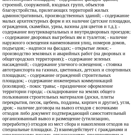
строений, сооружений, входных групп, объектов
благоустройства, прилегающих территорий жилых
административных, производственных зданий; - содержание
малых архитектурных форм и их наличие (детские площадки,
ограждения, скамейки, урны, вазоны для цветов и т.д.); -
содержание внутриквартальных и внутридворовых проездов;
- содержание дворовых выгребных ям и туалетов; - наличие
наружного освещения наименования улиц, номеров домов,
подъездов; - надписи на фасадах; - открытые люки; -
производство земляных и аварийных работ (на дворовых и
общегородских территориях); - содержание зеленых
насаждений; - содержание уличного освещения; - стоянка
автотранспорта на газонах, цветниках, детских и спортивных
площадках; - содержание ограждений строительных
площадок; - содержание инженерных коммуникаций
(изоляция); - покос травы; - праздничное оформление
территории города; - складирование на землях общего
пользования строительных материалов (доски, плиты
перекрытия, песок, щебень, поддоны, кирпич и другие), угля,
дров; - наличие договора на вывоз отходов с возчиками
отходов либо документ подтверждающий самостоятельный
организованный вывоз и размещение (утилизацию,
переработку) отходов из мест сбора и накопления отходов на
специальные площадки. 2) взаимодействует с гражданами и
юридическими лицами, организациями, предприятиями и