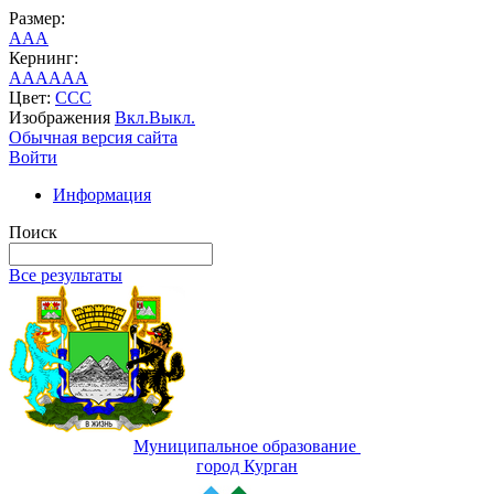
Размер:
A
A
A
Кернинг:
AA
AA
AA
Цвет:
C
C
C
Изображения
Вкл.
Выкл.
Обычная версия сайта
Войти
Информация
Поиск
Все результаты
Муниципальное образование
город Курган