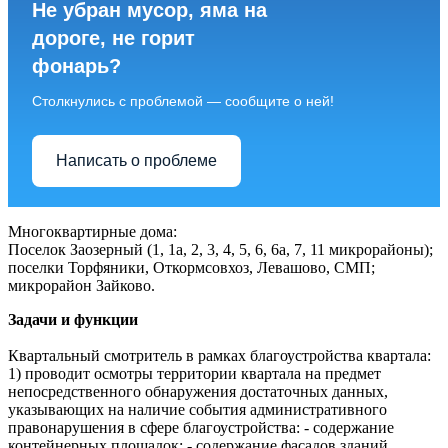
Не убран мусор, яма на
дороге, не горит
фонарь?
Столкнулись с проблемой — сообщите о ней!
Написать о проблеме
Многоквартирные дома:
Поселок Заозерный (1, 1а, 2, 3, 4, 5, 6, 6а, 7, 11 микрорайоны);
поселки Торфяники, Откормсовхоз, Левашово, СМП;
микрорайон Зайково.
Задачи и функции
Квартальный смотритель в рамках благоустройства квартала:
1) проводит осмотры территории квартала на предмет
непосредственного обнаружения достаточных данных,
указывающих на наличие события административного
правонарушения в сфере благоустройства: - содержание
контейнерных площадок; - содержание фасадов зданий,