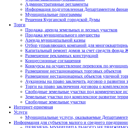
Административные регламенты
Информация подготовленная Департаментом финан
Муниципальные программы
Решения Курганской городской Думы
Торги
Продажа, аренда земельных и лесных участков
Продажа муниципального имущества
Аренда муниципальной казны
Отбор управляющих компаний для многоквартирн
Капитальный ремонт домов за счет средств фонда
Размещение рекламных конструкций
Концессионные соглашения
Конкурсы на осуществление перевозок по муници
Размещение нестационарных торговых объектов
Размещение нестационарных объектов уличной тор
Аукционы на право заключить договор о развитии 
Торги на право заключения договора о комплексно
Свободные земельные участки под коммерческое и
Земельные участки под комплексное развитие терр
Свободные земельные участки
Интернет-приемная
Услуги
Муниципальные услуги, оказываемые Департамент
Информация для субъектов малого и среднего предприни
ПЕРЕЧЕНЬ МУНИЦИПАЛЬНОГО НЕДВИЖИМ