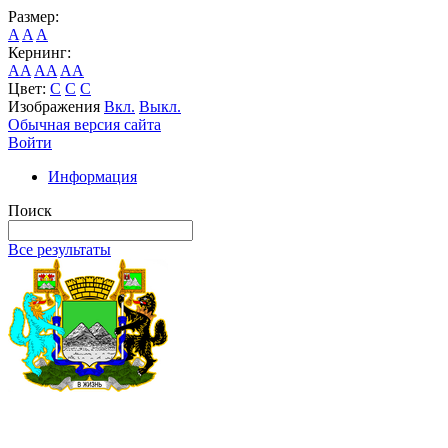
Размер:
A
A
A
Кернинг:
AA
AA
AA
Цвет:
C
C
C
Изображения
Вкл.
Выкл.
Обычная версия сайта
Войти
Информация
Поиск
Все результаты