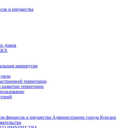
сов и имущества
ых домов
 ЖКХ
пальным маршрутам
говли
застроенной территории
м развитии территории
спользование
иторий
ом финансов и имущества Администрации города Кургана
мательства
ОГО ИМУЩЕСТВА