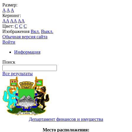
Размер:
A
A
A
Кернинг:
AA
AA
AA
Цвет:
C
C
C
Изображения
Вкл.
Выкл.
Обычная версия сайта
Войти
Информация
Поиск
Все результаты
Департамент финансов и имущества
Место расположения: