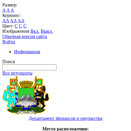
Размер:
A
A
A
Кернинг:
AA
AA
AA
Цвет:
C
C
C
Изображения
Вкл.
Выкл.
Обычная версия сайта
Войти
Информация
Поиск
Все результаты
Департамент финансов и имущества
Место расположения: