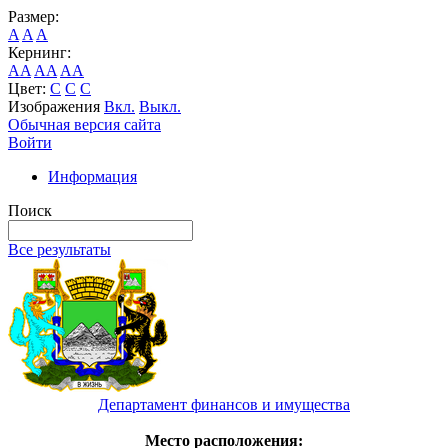
Размер:
A
A
A
Кернинг:
AA
AA
AA
Цвет:
C
C
C
Изображения
Вкл.
Выкл.
Обычная версия сайта
Войти
Информация
Поиск
Все результаты
Департамент финансов и имущества
Место расположения: