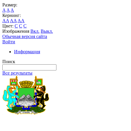
Размер:
A
A
A
Кернинг:
AA
AA
AA
Цвет:
C
C
C
Изображения
Вкл.
Выкл.
Обычная версия сайта
Войти
Информация
Поиск
Все результаты