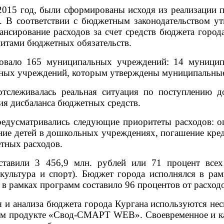
5 год, были сформированы исходя из реализации пе
. В соответствии с бюджетным законодательством у
ансирование расходов за счет средств бюджета город
итами бюджетных обязательств.
о 165 муниципальных учреждений: 14 муниципа
ных учреждений, которым утверждены муниципальные
еживалась реальная ситуация по поступлению до
ия дисбаланса бюджетных средств.
усматривались следующие приоритеты расходов: оп
ание детей в дошкольных учреждениях, погашение кр
тных расходов.
ли 3 456,9 млн. рублей или 71 процент всех ра
 культура и спорт). Бюджет города исполнялся в ра
 в рамках программ составило 96 процентов от расход
и анализа бюджета города Кургана используются нес
ном продукте «Свод-СМАРТ
WEB
». Своевременное и 