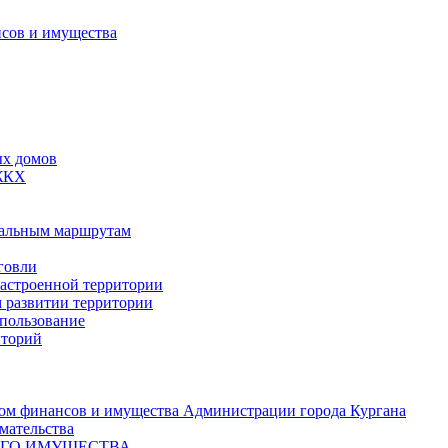
сов и имущества
ых домов
 ЖКХ
пальным маршрутам
говли
застроенной территории
м развитии территории
спользование
иторий
ом финансов и имущества Администрации города Кургана
мательства
ОГО ИМУЩЕСТВА