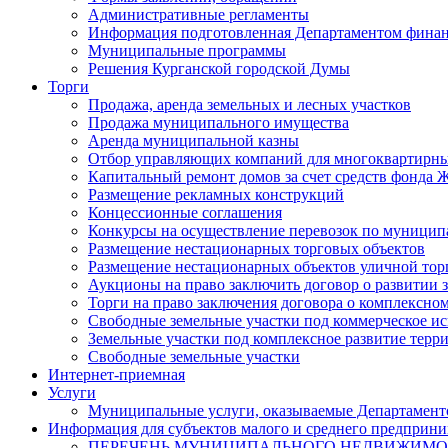
Административные регламенты
Информация подготовленная Департаментом финан
Муниципальные программы
Решения Курганской городской Думы
Торги
Продажа, аренда земельных и лесных участков
Продажа муниципального имущества
Аренда муниципальной казны
Отбор управляющих компаний для многоквартирн
Капитальный ремонт домов за счет средств фонда
Размещение рекламных конструкций
Концессионные соглашения
Конкурсы на осуществление перевозок по муници
Размещение нестационарных торговых объектов
Размещение нестационарных объектов уличной тор
Аукционы на право заключить договор о развитии 
Торги на право заключения договора о комплексно
Свободные земельные участки под коммерческое и
Земельные участки под комплексное развитие терр
Свободные земельные участки
Интернет-приемная
Услуги
Муниципальные услуги, оказываемые Департамент
Информация для субъектов малого и среднего предприни
ПЕРЕЧЕНЬ МУНИЦИПАЛЬНОГО НЕДВИЖИМ