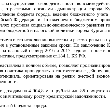
а осуществляет свою деятельность во взаимодействи
на, отраслевыми органами администрации города К
олнение бюджета города, ведение бюджетного учета 
йской Федерации и Положением о бюджетном процес
телях прогноза социально-экономического развития г
ями бюджетной и налоговой политики города Кургана 
чета о его исполнении вынесены и рассмотрены на 
я в установленные законом сроки. По заключению К
 на плановый период 2016 и 2017 годов» - проект р
истики, предусмотренные ст.184.1. БК РФ.
дставлена в полном объеме, позволяет проанализиров
я политика проводилась в соответствии с действую
потенциала, ориентирована на режим жесткой экон
ленности.
оходам на 4 904,8 млн. рублей или 85 процентов от
к значительному росту кредиторской задолженности.
телей бюджета города.