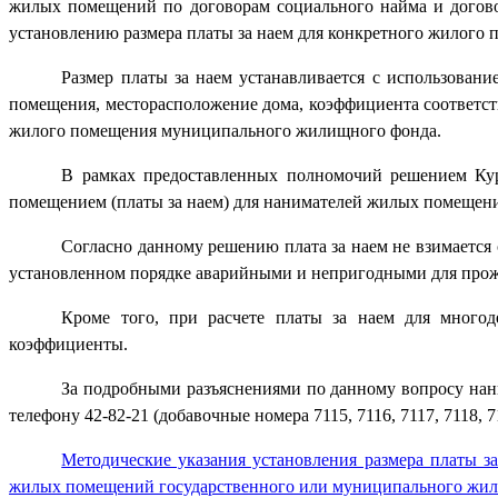
жилых помещений по договорам социального найма и догов
установлению размера платы за наем для конкретного жилого 
Размер платы за наем устанавливается с использован
помещения, месторасположение дома, коэффициента соответст
жилого помещения муниципального жилищного фонда.
В рамках предоставленных полномочий решением Кур
помещением (платы за наем) для нанимателей жилых помещен
Согласно данному решению плата за наем не взимаетс
установленном порядке аварийными и непригодными для про
Кроме того, при расчете платы за наем для много
коэффициенты.
За подробными разъяснениями по данному вопросу нани
телефону 42-82-21 (добавочные номера 7115, 7116, 7117, 7118, 71
Методические указания установления размера платы 
жилых помещений государственного или муниципального жи