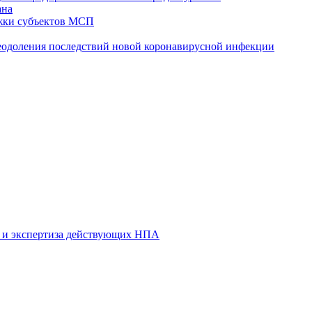
ана
жки субъектов МСП
реодоления последствий новой коронавирусной инфекции
 и экспертиза действующих НПА