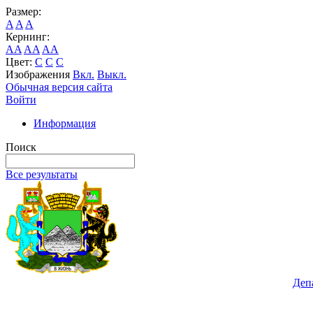
Размер:
A
A
A
Кернинг:
AA
AA
AA
Цвет:
C
C
C
Изображения
Вкл.
Выкл.
Обычная версия сайта
Войти
Информация
Поиск
Все результаты
Деп