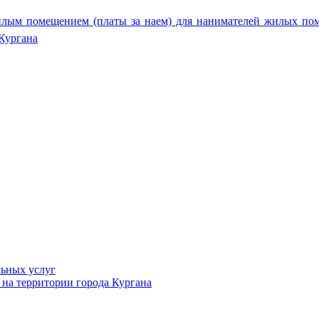
жилым помещением (платы за наем) для нанимателей жилых по
Кургана
ьных услуг
на территории города Кургана