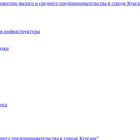
звитию малого и среднего предпринимательства в городе Курга
ов инфраструктуры
адки
неса
него предпринимательства в городе Кургане"