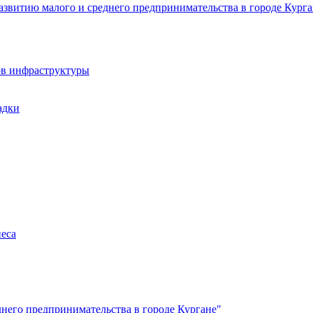
звитию малого и среднего предпринимательства в городе Курга
ов инфраструктуры
адки
неса
него предпринимательства в городе Кургане"