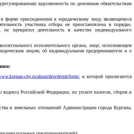
еурегулированная) задолженность по денежным обязательствам
и в форме присоединения к юридическому лицу, являющемуся
ятельность участника отбора не приостановлена в порядке,
, не прекратил деятельность в качестве индивидуального
коллегиального исполнительного органа, лице, исполняющем
юридическим лицом, об индивидуальном предпринимателе и о
ниям:
/www.kurgan-city.ru/about/dep/derpit/form/
, к которой прилагаются
 кодекса Российской Федерации, по уплате налогов, сборов и
ьства и земельных отношений Администрации города Кургана,
я индивидуальных предпринимателей);