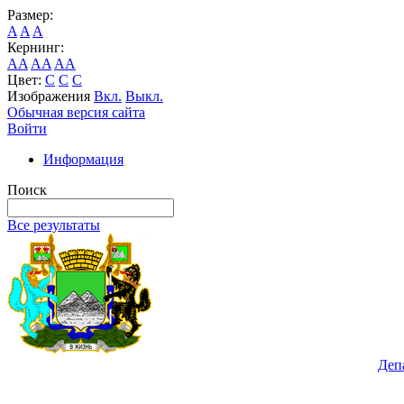
Размер:
A
A
A
Кернинг:
AA
AA
AA
Цвет:
C
C
C
Изображения
Вкл.
Выкл.
Обычная версия сайта
Войти
Информация
Поиск
Все результаты
Деп