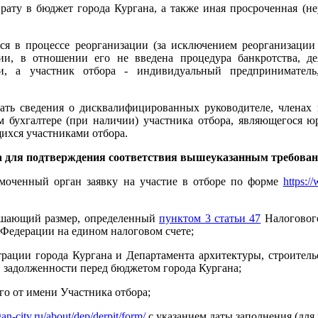
врату в бюджет города Кургана, а также иная просроченная (н
ться в процессе реорганизации (за исключением реорганизаци
ии, в отношении его не введена процедура банкротства, де
и, а участник отбора - индивидуальный предприниматель
ать сведения о дисквалифицированных руководителе, членах 
м бухгалтере (при наличии) участника отбора, являющегося 
щихся участниками отбора.
а для подтверждения соответствия вышеуказанным требова
омоченный орган заявку на участие в отборе по форме
https:/
вышающий размер, определенный
пунктом 3 статьи 47
Налогового
Федерации на едином налоговом счете;
рации города Кургана и Департамента архитектуры, строител
 задолженности перед бюджетом города Кургана;
о от имени Участника отбора;
an-city.ru/about/dep/derpit/form/
с указанием даты заполнения (дл