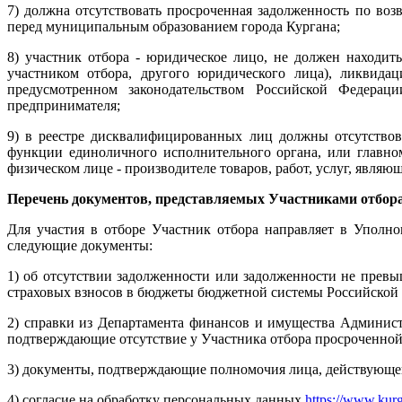
7) должна отсутствовать просроченная задолженность по воз
перед муниципальным образованием города Кургана;
8) участник отбора - юридическое лицо, не должен находи
участником отбора, другого юридического лица), ликвидац
предусмотренном законодательством Российской Федераци
предпринимателя;
9) в реестре дисквалифицированных лиц должны отсутствов
функции единоличного исполнительного органа, или главно
физическом лице - производителе товаров, работ, услуг, являю
Перечень документов, представляемых Участниками отбор
Для участия в отборе Участник отбора направляет в Уполн
следующие документы:
1) об отсутствии задолженности или задолженности не пре
страховых взносов в бюджеты бюджетной системы Российской 
2) справки из Департамента финансов и имущества Админист
подтверждающие отсутствие у Участника отбора просроченной
3) документы, подтверждающие полномочия лица, действующег
4) согласие на обработку персональных данных
https://www.kurg