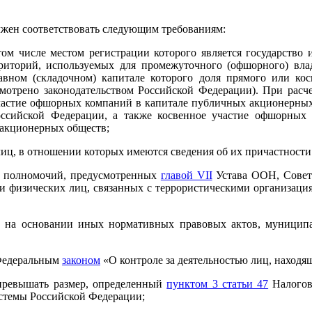
олжен соответствовать следующим требованиям:
том числе местом регистрации которого является государство
риторий, используемых для промежуточного (офшорного) вла
вном (складочном) капитале которого доля прямого или кос
смотрено законодательством Российской Федерации). При расч
участие офшорных компаний в капитале публичных акционерных 
ссийской Федерации, а также косвенное участие офшорных
 акционерных обществ;
лиц, в отношении которых имеются сведения об их причастности
ии полномочий, предусмотренных
главой VII
Устава ООН, Совет
и физических лиц, связанных с террористическими организация
а, на основании иных нормативных правовых актов, муниципа
 Федеральным
законом
«О контроле за деятельностью лиц, наход
 превышать размер, определенный
пунктом 3 статьи 47
Налогово
истемы Российской Федерации;