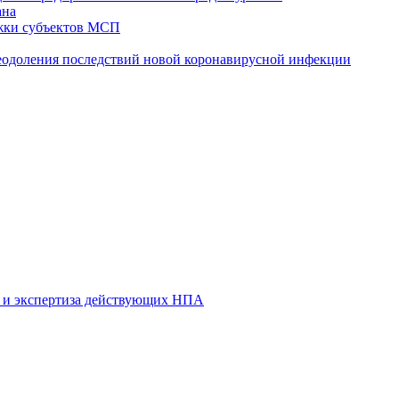
ана
жки субъектов МСП
реодоления последствий новой коронавирусной инфекции
 и экспертиза действующих НПА