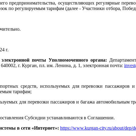
еднего предпринимательства, осуществляющих регулярные пере
ок по регулируемым тарифам (далее - Участники отбора, Побед
лючительно.
24 г.
с электронной почты Уполномоченного органа:
Департамент
40002, г. Курган, пл. им. Ленина, д. 1, электронная почта:
inves
портных средств, используемых для перевозки пассажиров и
уемым тарифам;
пользуемых для перевозки пассажиров и багажа автомобильным 
доставления Субсидии устанавливаются в Соглашении.
истемы в сети «Интернет»:
https://www.kurgan-city.ru/about/dep/de