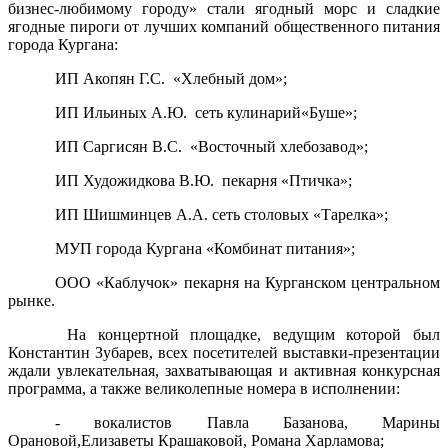
бизнес-любимому городу» стали ягодный морс и сладкие
ягодные пироги от лучших компаний общественного питания
города Кургана:
ИП Акопян Г.С. «Хлебный дом»;
ИП Ильиных А.Ю. сеть кулинарий«Буше»;
ИП Саргисян В.С. «Восточный хлебозавод»;
ИП Художидкова В.Ю. пекарня «Птичка»;
ИП Шишминцев А.А. сеть столовых «Тарелка»;
МУП города Кургана «Комбинат питания»;
ООО «Каблучок» пекарня на Курганском центральном
рынке.
На концертной площадке, ведущим которой был
Константин Зубарев, всех посетителей выставки-презентации
ждали увлекательная, захватывающая и активная конкурсная
программа, а также великолепные номера в исполнении:
- вокалистов Павла Базанова, Марины
Орановой,Елизаветы Крашаковой, Романа Харламова;