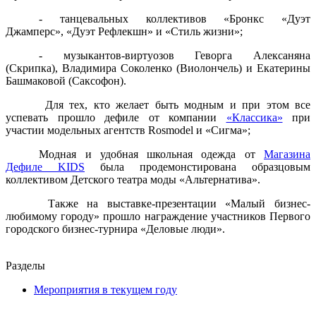
- танцевальных коллективов «Бронкс «Дуэт
Джамперс», «Дуэт Рефлекшн» и «Стиль жизни»;
- музыкантов-виртуозов Геворга Алексаняна
(Скрипка), Владимира Соколенко (Виолончель) и Екатерины
Башмаковой (Саксофон).
Для тех, кто желает быть модным и при этом все
успевать прошло дефиле от компании
«Классика»
при
участии модельных агентств Rosmodel и «Сигма»;
Модная и удобная школьная одежда от
Магазина
Дефиле
KIDS
была продемонстирована образцовым
коллективом Детского театра моды «Альтернатива».
Также на выставке-презентации «Малый бизнес-
любимому городу» прошло награждение участников Первого
городского бизнес-турнира «Деловые люди».
Разделы
Мероприятия в текущем году