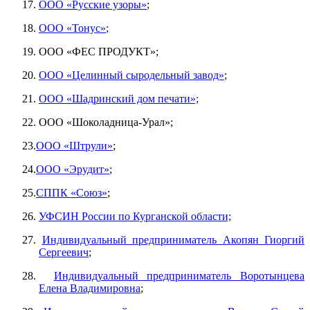
17.
ООО «Русские узоры»
;
18.
ООО «Тонус»
;
19.
ООО «ФЕС ПРОДУКТ»;
20.
ООО «Целинный сыродельный завод»
;
21.
ООО «Шадринский дом печати»;
22.
ООО «Шоколадница-Урал»;
23.
ООО «Штрули»
;
24.
ООО «Эрудит»
;
25.
СППК «Союз»
;
26.
УФСИН России по Курганской области;
27.
Индивидуальный предприниматель Акопян Гиоргий
Сергеевич
;
28.
Индивидуальный предприниматель Воротынцева
Елена Владимировна
;