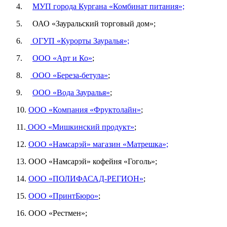
4.
МУП города Кургана «Комбинат питания»;
5.
ОАО «Зауральский торговый дом»;
6.
ОГУП «Курорты Зауралья»;
7.
ООО «Арт и Ко»
;
8.
ООО «Береза-бетула»
;
9.
ООО «Вода Зауралья»
;
10.
ООО «Компания «Фруктолайн»
;
11.
ООО «Мишкинский продукт»
;
12.
ООО «Намсарэй» магазин «Матрешка»;
13.
ООО «Намсарэй» кофейня «Гоголь»;
14.
ООО «ПОЛИФАСАД-РЕГИОН»
;
15.
ООО «ПринтБюро»
;
16.
ООО «Рестмен»;