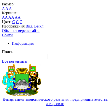
Размер:
A
A
A
Кернинг:
AA
AA
AA
Цвет:
C
C
C
Изображения
Вкл.
Выкл.
Обычная версия сайта
Войти
Информация
Поиск
Все результаты
Департамент экономического развития, предпринимательства
и торговли