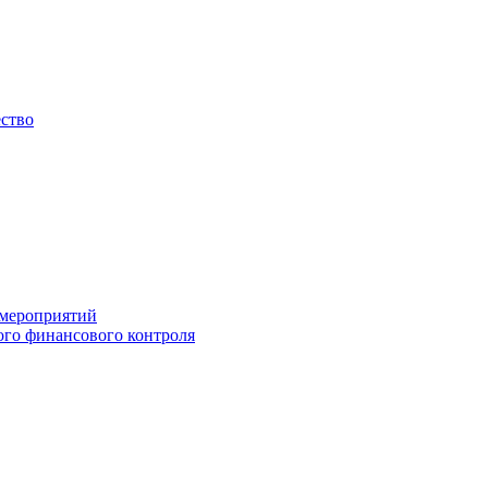
ество
 мероприятий
го финансового контроля