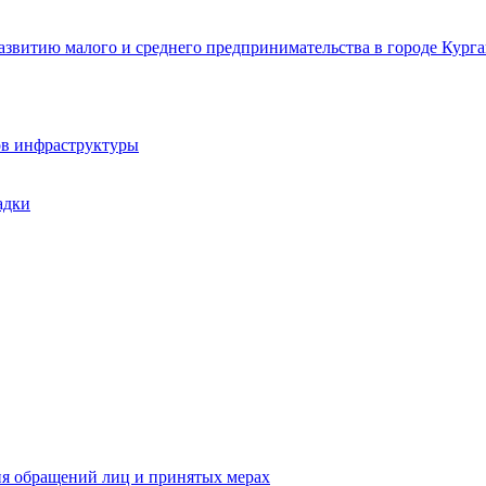
звитию малого и среднего предпринимательства в городе Курга
ов инфраструктуры
адки
ия обращений лиц и принятых мерах