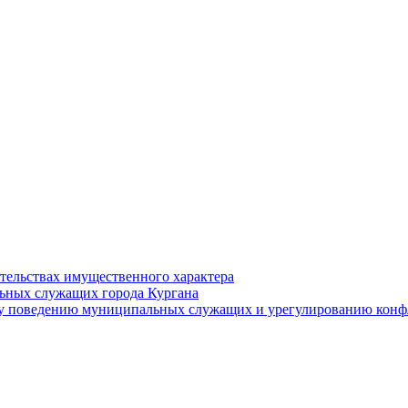
ательствах имущественного характера
ьных служащих города Кургана
у поведению муниципальных служащих и урегулированию конфл