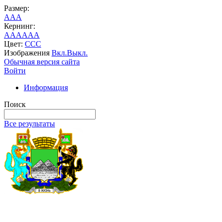
Размер:
A
A
A
Кернинг:
AA
AA
AA
Цвет:
C
C
C
Изображения
Вкл.
Выкл.
Обычная версия сайта
Войти
Информация
Поиск
Все результаты