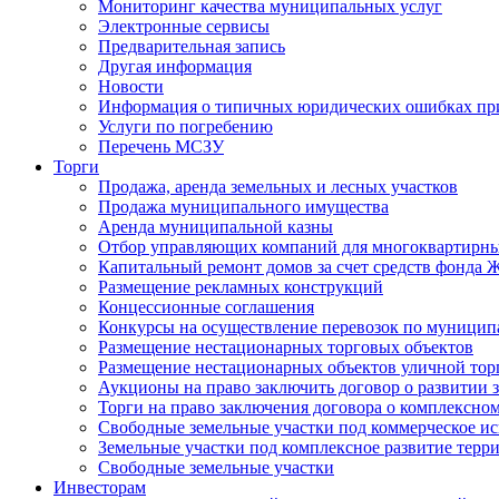
Мониторинг качества муниципальных услуг
Электронные сервисы
Предварительная запись
Другая информация
Новости
Информация о типичных юридических ошибках при
Услуги по погребению
Перечень МСЗУ
Торги
Продажа, аренда земельных и лесных участков
Продажа муниципального имущества
Аренда муниципальной казны
Отбор управляющих компаний для многоквартирн
Капитальный ремонт домов за счет средств фонда
Размещение рекламных конструкций
Концессионные соглашения
Конкурсы на осуществление перевозок по муници
Размещение нестационарных торговых объектов
Размещение нестационарных объектов уличной тор
Аукционы на право заключить договор о развитии 
Торги на право заключения договора о комплексно
Свободные земельные участки под коммерческое и
Земельные участки под комплексное развитие терр
Свободные земельные участки
Инвесторам