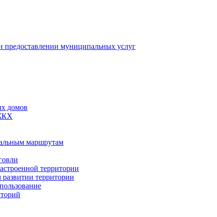
 предоставлении муниципальных услуг
ых домов
 ЖКХ
пальным маршрутам
говли
застроенной территории
м развитии территории
спользование
иторий