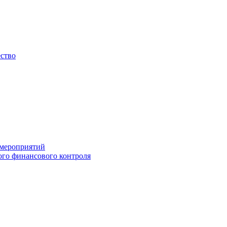
ество
 мероприятий
го финансового контроля