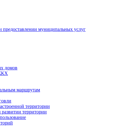
 предоставлении муниципальных услуг
ых домов
 ЖКХ
пальным маршрутам
говли
застроенной территории
м развитии территории
спользование
иторий