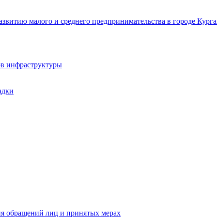
звитию малого и среднего предпринимательства в городе Курга
ов инфраструктуры
адки
ия обращений лиц и принятых мерах