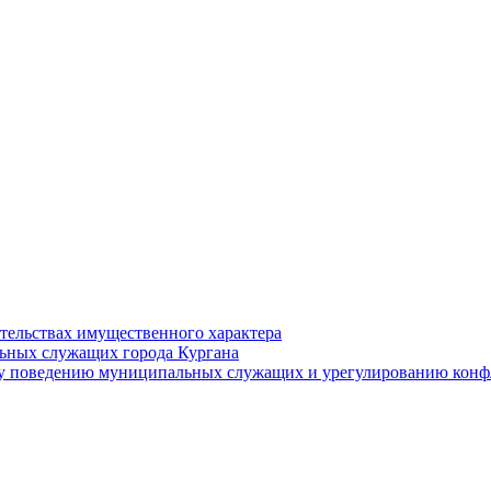
ательствах имущественного характера
ьных служащих города Кургана
у поведению муниципальных служащих и урегулированию конфл