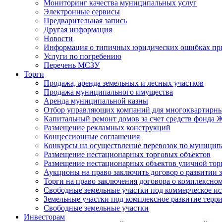
Мониторинг качества муниципальных услуг
Электронные сервисы
Предварительная запись
Другая информация
Новости
Информация о типичных юридических ошибках при
Услуги по погребению
Перечень МСЗУ
Торги
Продажа, аренда земельных и лесных участков
Продажа муниципального имущества
Аренда муниципальной казны
Отбор управляющих компаний для многоквартирн
Капитальный ремонт домов за счет средств фонда
Размещение рекламных конструкций
Концессионные соглашения
Конкурсы на осуществление перевозок по муници
Размещение нестационарных торговых объектов
Размещение нестационарных объектов уличной тор
Аукционы на право заключить договор о развитии 
Торги на право заключения договора о комплексно
Свободные земельные участки под коммерческое и
Земельные участки под комплексное развитие терр
Свободные земельные участки
Инвесторам