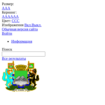
Размер:
A
A
A
Кернинг:
AA
AA
AA
Цвет:
C
C
C
Изображения
Вкл.
Выкл.
Обычная версия сайта
Войти
Информация
Поиск
Все результаты