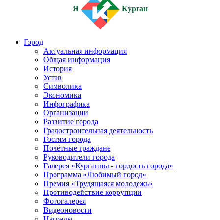
Я
Курган
Город
Актуальная информация
Общая информация
История
Устав
Символика
Экономика
Инфографика
Организации
Развитие города
Градостроительная деятельность
Гостям города
Почётные граждане
Руководители города
Галерея «Курганцы - гордость города»
Программа «Любимый город»
Премия «Трудящаяся молодежь»
Противодействие коррупции
Фотогалерея
Видеоновости
Награды