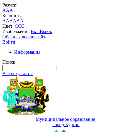
Размер:
A
A
A
Кернинг:
AA
AA
AA
Цвет:
C
C
C
Изображения
Вкл.
Выкл.
Обычная версия сайта
Войти
Информация
Поиск
Все результаты
Муниципальное образование
город Курган