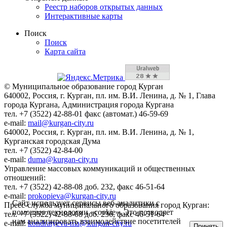
Реестр наборов открытых данных
Интерактивные карты
Поиск
Поиск
Карта сайта
© Муниципальное образование город Курган
640002, Россия, г. Курган, пл. им. В.И. Ленина, д. № 1, Глава
города Кургана, Администрация города Кургана
тел. +7 (3522) 42-88-01 факс (автомат.) 46-59-69
e-mail:
mail@kurgan-city.ru
640002, Россия, г. Курган, пл. им. В.И. Ленина, д. № 1,
Курганская городская Дума
тел. +7 (3522) 42-84-00
e-mail:
duma@kurgan-city.ru
Управление массовых коммуникаций и общественных
отношений:
тел. +7 (3522) 42-88-08 доб. 232, факс 46-51-64
e-mail:
prokopieva@kurgan-city.ru
Сайт использует сервисы веб-аналитики с
Пресс-служба муниципального образования город Курган:
помощью технологии «cookie». Это позволяет
тел. +7 (3522) 42-88-08 доб. 236, факс 46-51-64
нам анализировать взаимодействие посетителей
e-mail:
kondratyeva-ma@kurgan-city.ru
Принять