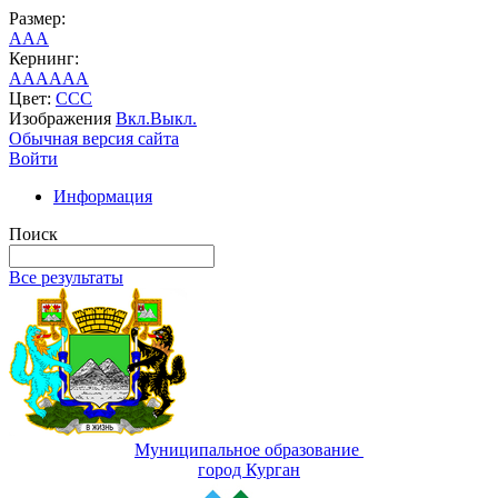
Размер:
A
A
A
Кернинг:
AA
AA
AA
Цвет:
C
C
C
Изображения
Вкл.
Выкл.
Обычная версия сайта
Войти
Информация
Поиск
Все результаты
Муниципальное образование
город Курган