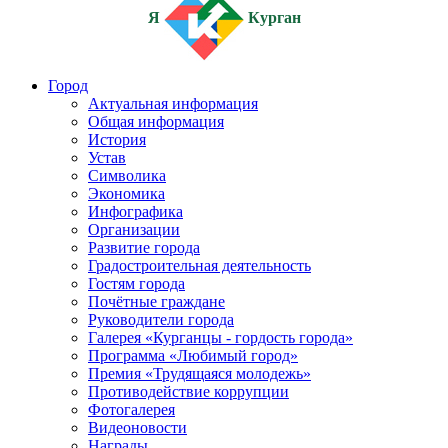
Я
Курган
Город
Актуальная информация
Общая информация
История
Устав
Символика
Экономика
Инфографика
Организации
Развитие города
Градостроительная деятельность
Гостям города
Почётные граждане
Руководители города
Галерея «Курганцы - гордость города»
Программа «Любимый город»
Премия «Трудящаяся молодежь»
Противодействие коррупции
Фотогалерея
Видеоновости
Награды