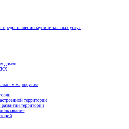
 предоставлении муниципальных услуг
ых домов
 ЖКХ
пальным маршрутам
говли
застроенной территории
м развитии территории
спользование
иторий