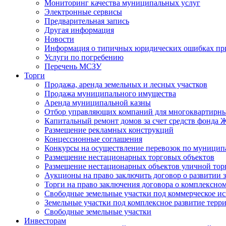
Мониторинг качества муниципальных услуг
Электронные сервисы
Предварительная запись
Другая информация
Новости
Информация о типичных юридических ошибках при
Услуги по погребению
Перечень МСЗУ
Торги
Продажа, аренда земельных и лесных участков
Продажа муниципального имущества
Аренда муниципальной казны
Отбор управляющих компаний для многоквартирн
Капитальный ремонт домов за счет средств фонда
Размещение рекламных конструкций
Концессионные соглашения
Конкурсы на осуществление перевозок по муници
Размещение нестационарных торговых объектов
Размещение нестационарных объектов уличной тор
Аукционы на право заключить договор о развитии 
Торги на право заключения договора о комплексно
Свободные земельные участки под коммерческое и
Земельные участки под комплексное развитие терр
Свободные земельные участки
Инвесторам