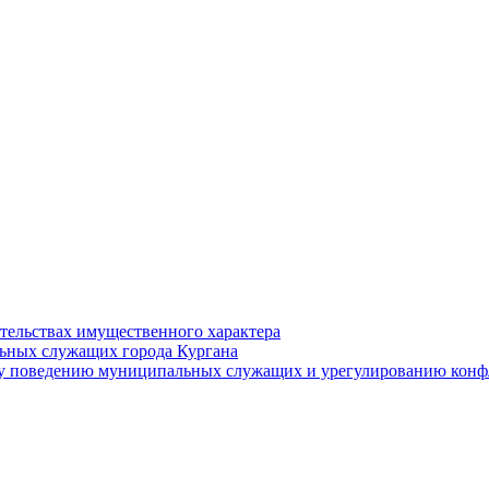
ательствах имущественного характера
ьных служащих города Кургана
у поведению муниципальных служащих и урегулированию конфл