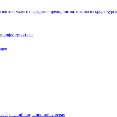
звитию малого и среднего предпринимательства в городе Курга
ов инфраструктуры
адки
ия обращений лиц и принятых мерах