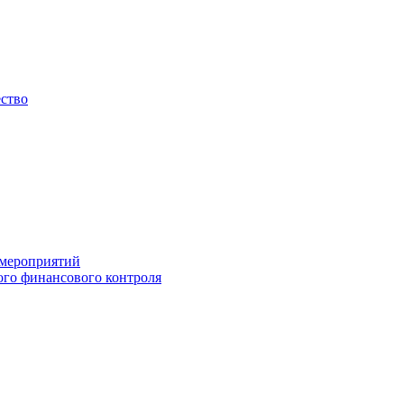
ество
 мероприятий
го финансового контроля