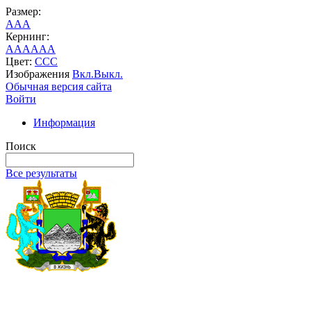
Размер:
A
A
A
Кернинг:
AA
AA
AA
Цвет:
C
C
C
Изображения
Вкл.
Выкл.
Обычная версия сайта
Войти
Информация
Поиск
Все результаты