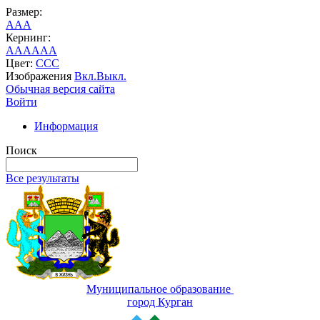
Размер:
A
A
A
Кернинг:
AA
AA
AA
Цвет:
C
C
C
Изображения
Вкл.
Выкл.
Обычная версия сайта
Войти
Информация
Поиск
Все результаты
Муниципальное образование
город Курган