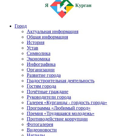
Я
Курган
Город
Актуальная информация
Общая информация
История
Устав
Символика
Экономика
Инфографика
Организации
Развитие города
Градостроительная деятельность
Гостям города
Почётные граждане
Руководители города
Галерея «Курганцы - гордость города»
Программа «Любимый город»
Премия «Трудящаяся молодежь»
Противодействие коррупции
Фотогалерея
Видеоновости
Награды