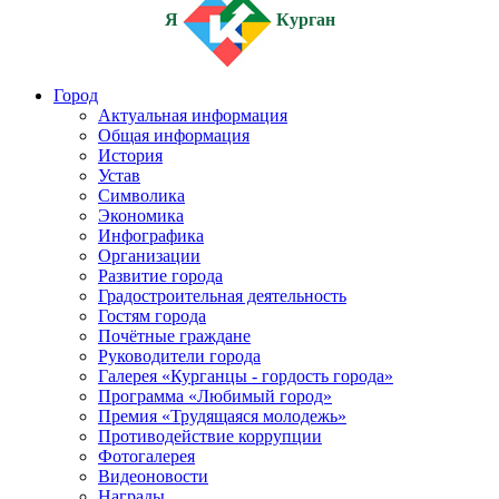
Я
Курган
Город
Актуальная информация
Общая информация
История
Устав
Символика
Экономика
Инфографика
Организации
Развитие города
Градостроительная деятельность
Гостям города
Почётные граждане
Руководители города
Галерея «Курганцы - гордость города»
Программа «Любимый город»
Премия «Трудящаяся молодежь»
Противодействие коррупции
Фотогалерея
Видеоновости
Награды