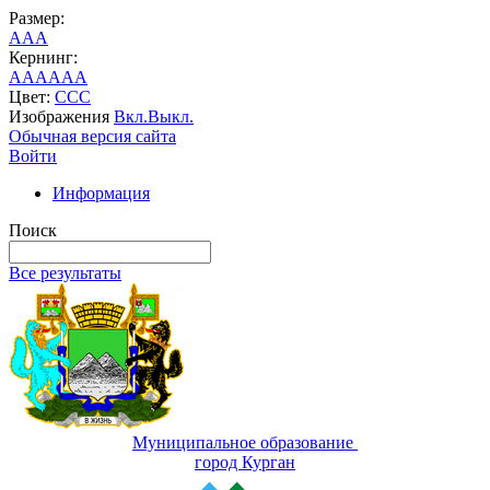
Размер:
A
A
A
Кернинг:
AA
AA
AA
Цвет:
C
C
C
Изображения
Вкл.
Выкл.
Обычная версия сайта
Войти
Информация
Поиск
Все результаты
Муниципальное образование
город Курган