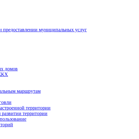
 предоставлении муниципальных услуг
ых домов
 ЖКХ
пальным маршрутам
говли
застроенной территории
м развитии территории
спользование
иторий