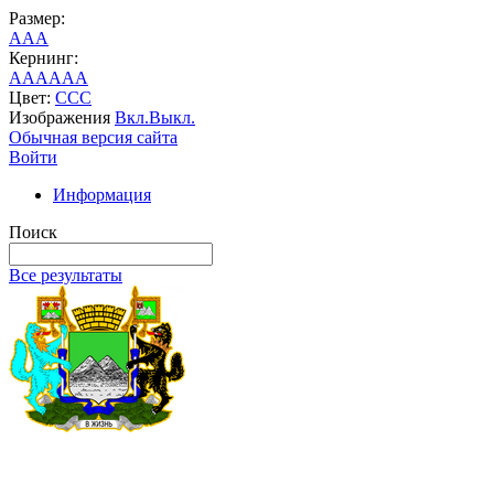
Размер:
A
A
A
Кернинг:
AA
AA
AA
Цвет:
C
C
C
Изображения
Вкл.
Выкл.
Обычная версия сайта
Войти
Информация
Поиск
Все результаты