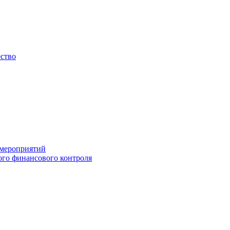
ество
 мероприятий
го финансового контроля