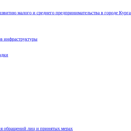
звитию малого и среднего предпринимательства в городе Курга
ов инфраструктуры
адки
ия обращений лиц и принятых мерах