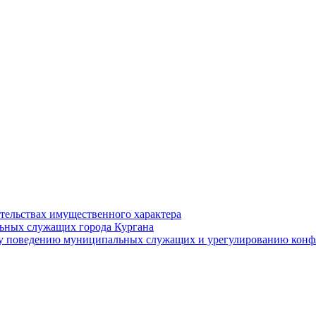
ательствах имущественного характера
ьных служащих города Кургана
у поведению муниципальных служащих и урегулированию конфл