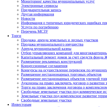
Мониторинг качества муниципальных услуг
Электронные сервисы
Предварительная запись
Другая информация
Новости
Информация о типичных юридических ошибках при
Услуги по погребению
Перечень МСЗУ
Торги
Продажа, аренда земельных и лесных участков
Продажа муниципального имущества
Аренда муниципальной казны
Отбор управляющих компаний для многоквартирн
Капитальный ремонт домов за счет средств фонда
Размещение рекламных конструкций
Концессионные соглашения
Конкурсы на осуществление перевозок по муници
Размещение нестационарных торговых объектов
Размещение нестационарных объектов уличной тор
Аукционы на право заключить договор о развитии 
Торги на право заключения договора о комплексно
Свободные земельные участки под коммерческое и
Земельные участки под комплексное развитие терр
Свободные земельные участки
Инвесторам