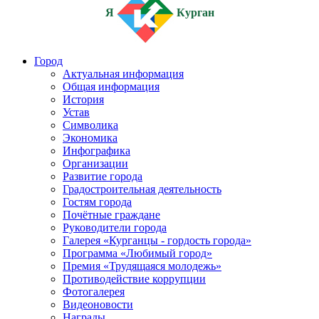
Я
Курган
Город
Актуальная информация
Общая информация
История
Устав
Символика
Экономика
Инфографика
Организации
Развитие города
Градостроительная деятельность
Гостям города
Почётные граждане
Руководители города
Галерея «Курганцы - гордость города»
Программа «Любимый город»
Премия «Трудящаяся молодежь»
Противодействие коррупции
Фотогалерея
Видеоновости
Награды