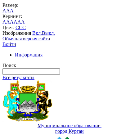
Размер:
A
A
A
Кернинг:
AA
AA
AA
Цвет:
C
C
C
Изображения
Вкл.
Выкл.
Обычная версия сайта
Войти
Информация
Поиск
Все результаты
Муниципальное образование
город Курган