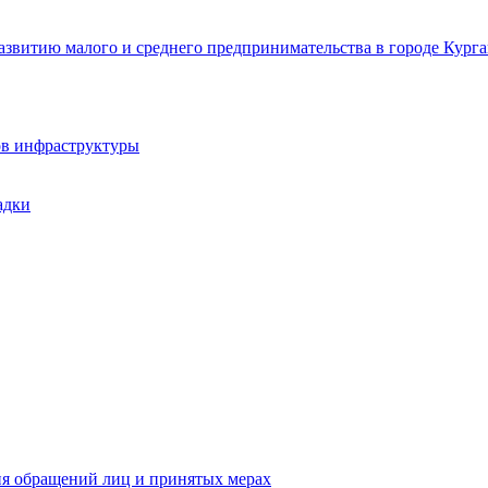
звитию малого и среднего предпринимательства в городе Курга
ов инфраструктуры
адки
ия обращений лиц и принятых мерах