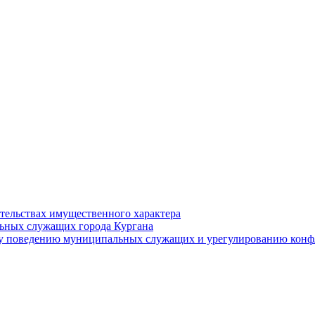
ательствах имущественного характера
ьных служащих города Кургана
у поведению муниципальных служащих и урегулированию конфл