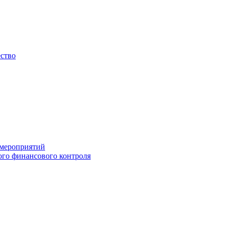
ество
 мероприятий
го финансового контроля