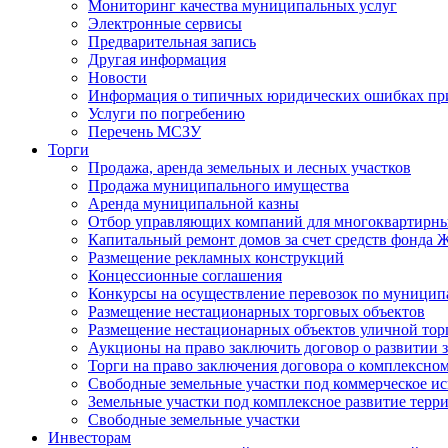
Мониторинг качества муниципальных услуг
Электронные сервисы
Предварительная запись
Другая информация
Новости
Информация о типичных юридических ошибках при
Услуги по погребению
Перечень МСЗУ
Торги
Продажа, аренда земельных и лесных участков
Продажа муниципального имущества
Аренда муниципальной казны
Отбор управляющих компаний для многоквартирн
Капитальный ремонт домов за счет средств фонда
Размещение рекламных конструкций
Концессионные соглашения
Конкурсы на осуществление перевозок по муници
Размещение нестационарных торговых объектов
Размещение нестационарных объектов уличной тор
Аукционы на право заключить договор о развитии 
Торги на право заключения договора о комплексно
Свободные земельные участки под коммерческое и
Земельные участки под комплексное развитие терр
Свободные земельные участки
Инвесторам