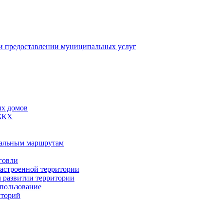
 предоставлении муниципальных услуг
ых домов
 ЖКХ
пальным маршрутам
говли
застроенной территории
м развитии территории
спользование
иторий