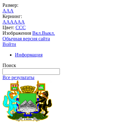
Размер:
A
A
A
Кернинг:
AA
AA
AA
Цвет:
C
C
C
Изображения
Вкл.
Выкл.
Обычная версия сайта
Войти
Информация
Поиск
Все результаты