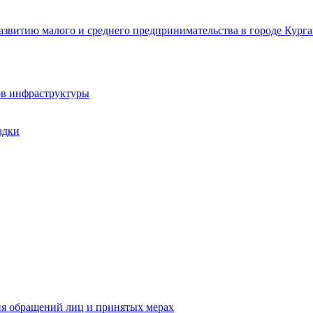
звитию малого и среднего предпринимательства в городе Курга
ов инфраструктуры
адки
ия обращений лиц и принятых мерах