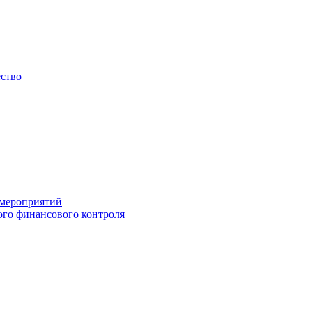
ество
 мероприятий
го финансового контроля