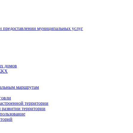
 предоставлении муниципальных услуг
ых домов
 ЖКХ
пальным маршрутам
говли
застроенной территории
м развитии территории
спользование
иторий