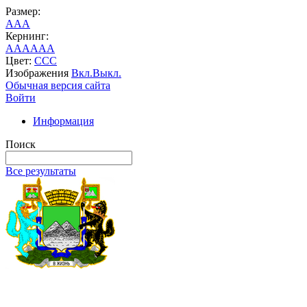
Размер:
A
A
A
Кернинг:
AA
AA
AA
Цвет:
C
C
C
Изображения
Вкл.
Выкл.
Обычная версия сайта
Войти
Информация
Поиск
Все результаты