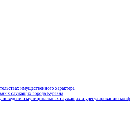
ательствах имущественного характера
ьных служащих города Кургана
у поведению муниципальных служащих и урегулированию конфл