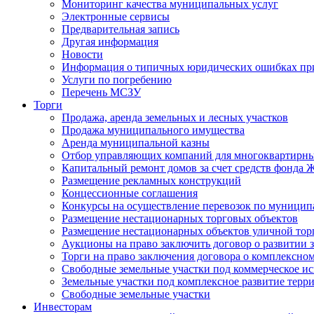
Мониторинг качества муниципальных услуг
Электронные сервисы
Предварительная запись
Другая информация
Новости
Информация о типичных юридических ошибках при
Услуги по погребению
Перечень МСЗУ
Торги
Продажа, аренда земельных и лесных участков
Продажа муниципального имущества
Аренда муниципальной казны
Отбор управляющих компаний для многоквартирн
Капитальный ремонт домов за счет средств фонда
Размещение рекламных конструкций
Концессионные соглашения
Конкурсы на осуществление перевозок по муници
Размещение нестационарных торговых объектов
Размещение нестационарных объектов уличной тор
Аукционы на право заключить договор о развитии 
Торги на право заключения договора о комплексно
Свободные земельные участки под коммерческое и
Земельные участки под комплексное развитие терр
Свободные земельные участки
Инвесторам