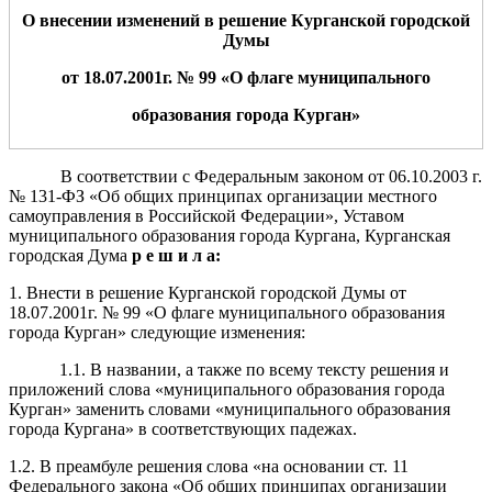
О внесении
изменений
в
решение
Курганской городской
Думы
от
18
.
07
.200
1
г. №
99
«О
флаге
муниципального
образования города Курган
»
В соответствии с Федеральным законом от 06.10.2003 г.
№ 131-ФЗ «Об общих принципах организации местного
самоуправления в Российской Федерации», Уставом
муниципального образования города Кургана, Курганская
городская Дума
р
е
ш
и
л
а:
1. Внести в решение Курганской городской Думы от
18.07.2001г. № 99 «О флаге муниципального образования
города Курган» следующие изменения:
1.1. В названии, а также по всему тексту решения и
приложений слова «муниципального образования города
Курган» заменить словами «муниципального образования
города Кургана» в соответствующих падежах.
1.2. В преамбуле решения слова «на основании ст. 11
Федерального закона «Об общих принципах организации