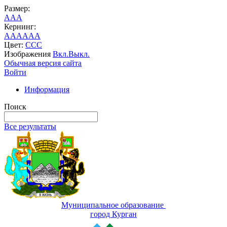
Размер:
A
A
A
Кернинг:
AA
AA
AA
Цвет:
C
C
C
Изображения
Вкл.
Выкл.
Обычная версия сайта
Войти
Информация
Поиск
Все результаты
Муниципальное образование
город Курган