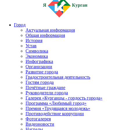
Я
Курган
Город
Актуальная информация
Общая информация
История
Устав
Символика
Экономика
Инфографика
Организации
Развитие города
Градостроительная деятельность
Гостям города
Почётные граждане
Руководители города
Галерея «Курганцы - гордость города»
Программа «Любимый город»
Премия «Трудящаяся молодежь»
Противодействие коррупции
Фотогалерея
Видеоновости
Награды