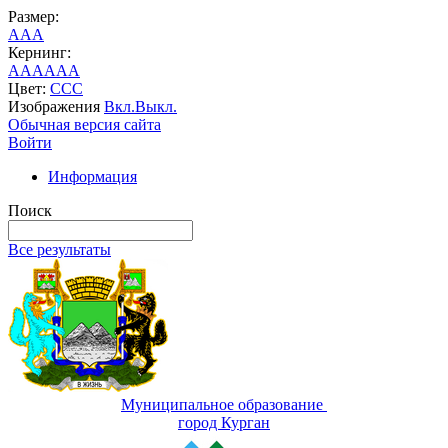
Размер:
A
A
A
Кернинг:
AA
AA
AA
Цвет:
C
C
C
Изображения
Вкл.
Выкл.
Обычная версия сайта
Войти
Информация
Поиск
Все результаты
Муниципальное образование
город Курган