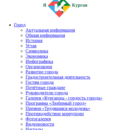
Я
Курган
Город
Актуальная информация
Общая информация
История
Устав
Символика
Экономика
Инфографика
Организации
Развитие города
Градостроительная деятельность
Гостям города
Почётные граждане
Руководители города
Галерея «Курганцы - гордость города»
Программа «Любимый город»
Премия «Трудящаяся молодежь»
Противодействие коррупции
Фотогалерея
Видеоновости
Награды