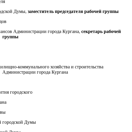
еля
одской Думы,
заместитель председателя рабочей группы
дов
нансов
Администрации города Кургана
,
секретарь рабочей
группы
илищно-коммунального хозяйства и строительства
Администрации города Кургана
ития городского
ана
авы
й городской Думы