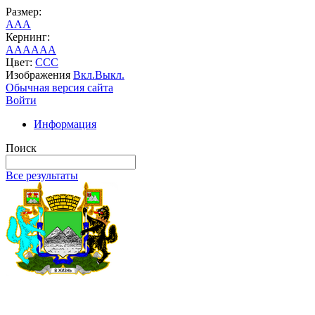
Размер:
A
A
A
Кернинг:
AA
AA
AA
Цвет:
C
C
C
Изображения
Вкл.
Выкл.
Обычная версия сайта
Войти
Информация
Поиск
Все результаты