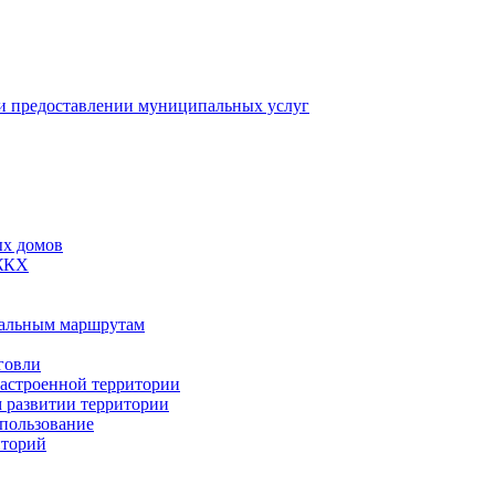
 предоставлении муниципальных услуг
ых домов
 ЖКХ
пальным маршрутам
говли
застроенной территории
м развитии территории
спользование
иторий