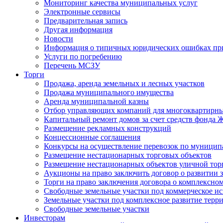
Мониторинг качества муниципальных услуг
Электронные сервисы
Предварительная запись
Другая информация
Новости
Информация о типичных юридических ошибках при
Услуги по погребению
Перечень МСЗУ
Торги
Продажа, аренда земельных и лесных участков
Продажа муниципального имущества
Аренда муниципальной казны
Отбор управляющих компаний для многоквартирн
Капитальный ремонт домов за счет средств фонда
Размещение рекламных конструкций
Концессионные соглашения
Конкурсы на осуществление перевозок по муници
Размещение нестационарных торговых объектов
Размещение нестационарных объектов уличной тор
Аукционы на право заключить договор о развитии 
Торги на право заключения договора о комплексно
Свободные земельные участки под коммерческое и
Земельные участки под комплексное развитие терр
Свободные земельные участки
Инвесторам