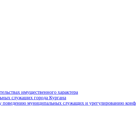
ательствах имущественного характера
ьных служащих города Кургана
у поведению муниципальных служащих и урегулированию конфл