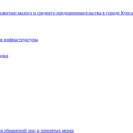
звитию малого и среднего предпринимательства в городе Курга
ов инфраструктуры
адки
ия обращений лиц и принятых мерах