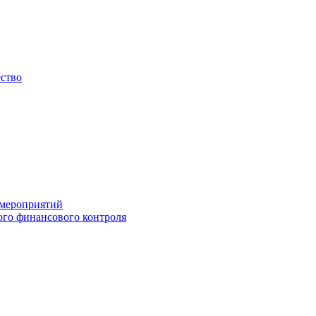
ество
 мероприятий
го финансового контроля