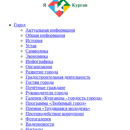
Я
Курган
Город
Актуальная информация
Общая информация
История
Устав
Символика
Экономика
Инфографика
Организации
Развитие города
Градостроительная деятельность
Гостям города
Почётные граждане
Руководители города
Галерея «Курганцы - гордость города»
Программа «Любимый город»
Премия «Трудящаяся молодежь»
Противодействие коррупции
Фотогалерея
Видеоновости
Награды