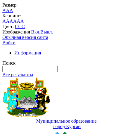
Размер:
A
A
A
Кернинг:
AA
AA
AA
Цвет:
C
C
C
Изображения
Вкл.
Выкл.
Обычная версия сайта
Войти
Информация
Поиск
Все результаты
Муниципальное образование
город Курган