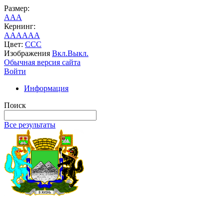
Размер:
A
A
A
Кернинг:
AA
AA
AA
Цвет:
C
C
C
Изображения
Вкл.
Выкл.
Обычная версия сайта
Войти
Информация
Поиск
Все результаты