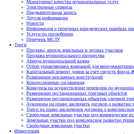
Мониторинг качества муниципальных услуг
Электронные сервисы
Предварительная запись
Другая информация
Новости
Информация о типичных юридических ошибках при
Услуги по погребению
Перечень МСЗУ
Торги
Продажа, аренда земельных и лесных участков
Продажа муниципального имущества
Аренда муниципальной казны
Отбор управляющих компаний для многоквартирн
Капитальный ремонт домов за счет средств фонда
Размещение рекламных конструкций
Концессионные соглашения
Конкурсы на осуществление перевозок по муници
Размещение нестационарных торговых объектов
Размещение нестационарных объектов уличной тор
Аукционы на право заключить договор о развитии 
Торги на право заключения договора о комплексно
Свободные земельные участки под коммерческое и
Земельные участки под комплексное развитие терр
Свободные земельные участки
Инвесторам