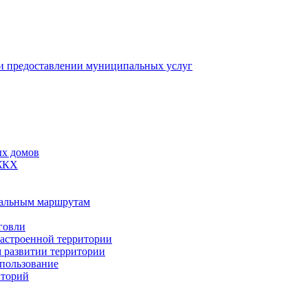
 предоставлении муниципальных услуг
ых домов
 ЖКХ
пальным маршрутам
говли
застроенной территории
м развитии территории
спользование
иторий