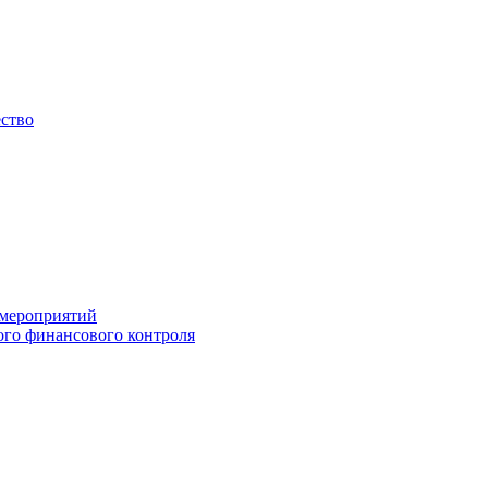
ество
 мероприятий
го финансового контроля