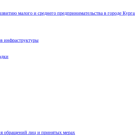
звитию малого и среднего предпринимательства в городе Курга
ов инфраструктуры
адки
ия обращений лиц и принятых мерах