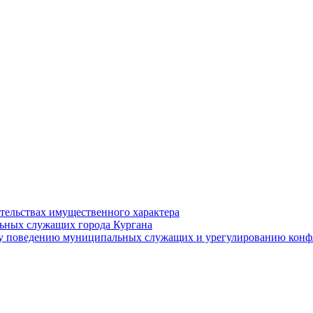
ательствах имущественного характера
ьных служащих города Кургана
у поведению муниципальных служащих и урегулированию конфл