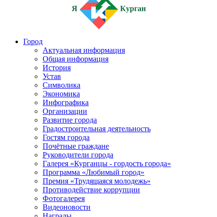
Я
Курган
Город
Актуальная информация
Общая информация
История
Устав
Символика
Экономика
Инфографика
Организации
Развитие города
Градостроительная деятельность
Гостям города
Почётные граждане
Руководители города
Галерея «Курганцы - гордость города»
Программа «Любимый город»
Премия «Трудящаяся молодежь»
Противодействие коррупции
Фотогалерея
Видеоновости
Награды