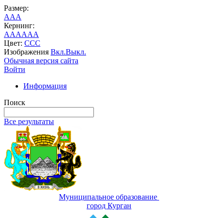
Размер:
A
A
A
Кернинг:
AA
AA
AA
Цвет:
C
C
C
Изображения
Вкл.
Выкл.
Обычная версия сайта
Войти
Информация
Поиск
Все результаты
Муниципальное образование
город Курган