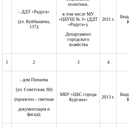
политики,
- ДДТ «Радуга»
в том числе МУ
Бюд
«ЦБУШ № 3» (ДДТ
2011 г.
(ул. Куйбышева,
К
«Радуга»),
137);
Департамент
городского
хозяйства
1
2
3
4
- дом Пинаева
(ул. Советская, 60)
МБУ «ЦБС города
Бюд
2013 г.
(проектно - сметная
Кургана»
К
документация и
фасад);