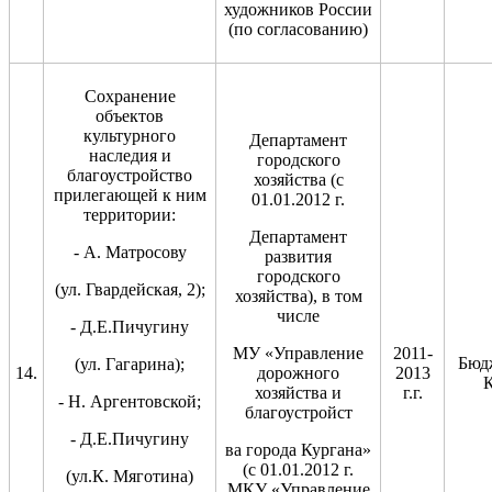
художников России
(по согласованию)
Сохранение
объектов
культурного
Департамент
наследия и
городского
благоустройство
хозяйства (с
прилегающей к ним
01.01.2012 г.
территории:
Департамент
- А. Матросову
развития
городского
(ул. Гвардейская, 2);
хозяйства), в том
числе
- Д.Е.Пичугину
МУ «Управление
2011-
Бюд
(ул. Гагарина);
14.
дорожного
2013
К
хозяйства и
г.г.
- Н. Аргентовской;
благоустройст
- Д.Е.Пичугину
ва города Кургана»
(с 01.01.2012 г.
(ул.К. Мяготина)
МКУ «Управление