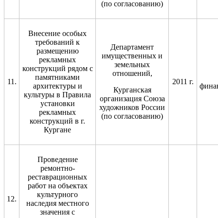
(по согласованию)
Внесение особых
требований к
Департамент
размещению
имущественных и
рекламных
земельных
конструкций рядом с
отношений,
памятниками
11.
2011 г.
архитектуры и
фина
Курганская
культуры в Правила
организация Союза
установки
художников России
рекламных
(по согласованию)
конструкций в г.
Кургане
Проведение
ремонтно-
реставрационных
работ на объектах
культурного
12.
наследия местного
значения с