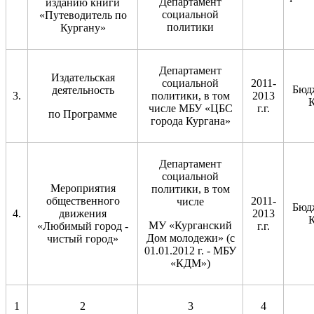
Департамент
изданию книги
социальной
«Путеводитель по
политики
Кургану»
Департамент
Издательская
социальной
2011-
Бюд
деятельность
3.
политики, в том
2013
К
числе МБУ «ЦБС
г.г.
по Программе
города Кургана»
Департамент
социальной
Мероприятия
политики, в том
общественного
2011-
числе
Бюд
4.
движения
2013
К
МУ «Курганский
«Любимый город -
г.г.
Дом молодежи» (с
чистый город»
01.01.2012 г. - МБУ
«КДМ»)
1
2
3
4