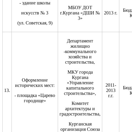
- здание школы
МБОУ ДОТ
Бюд
искусств № 3
г.Кургана «ДШИ №
2013 г.
К
3»
(ул. Советская, 9)
Департамент
жилищно
-коммунального
хозяйства и
строительства,
МКУ города
Кургана
Оформление
«Управление
2011-
исторических мест:
Бюд
капитального
13.
2013
К
строительства»,
- площадка «Царево
г.г.
городище»
Комитет
архитектуры и
градостроительства,
Курганская
организация Союза