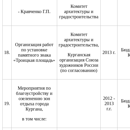
Комитет
- Кравченко Г.П.
архитектуры и
градостроительства
Комитет
архитектуры и
Организация работ
градостроительства,
по установке
Бюд
18.
2013 г.
Курганская
памятного знака
К
организация Союза
«Троицкая площадь»
художников России
(по согласованию)
Мероприятия по
благоустройству и
2012 -
озеленению зон
Бюд
19.
2013
отдыха города
К
г.г.
Кургана,
в том числе: