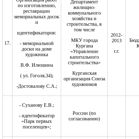
Департамент
по изготовлению,
жилищно-
реставрации
коммунального
мемориальных досок
хозяйства и
и
строительства, в
том числе
идентификаторов:
2012-
МКУ города
Бюд
2013
17.
- мемориальной
Кургана
К
доски на доме
г.г.
«Управление
художника
капитального
строительства»
В.Ф. Илюшина
Курганская
( ул. Гоголя,34);
организация Союза
художников
-Достовалову С.А.;
- Суханову Е.В.;
России (по
- идентификатор
согласованию)
«Парк первых
поселенцев»;