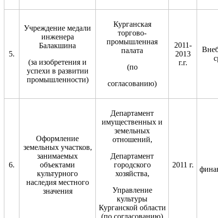
Курганская
Учреждение медали
торгово-
инженера
промышленная
2011-
Балакшина
Вне
палата
5.
2013
с
(за изобретения и
г.г.
(по
успехи в развитии
промышленности)
согласованию)
Департамент
имущественных и
земельных
Оформление
отношений,
земельных участков,
занимаемых
Департамент
6.
объектами
городского
2011 г.
фина
культурного
хозяйства,
наследия местного
Управление
значения
культуры
Курганской области
(по согласованию)