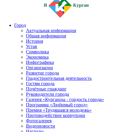
Я
Курган
Город
Актуальная информация
Общая информация
История
Устав
Символика
Экономика
Инфографика
Организации
Развитие города
Градостроительная деятельность
Гостям города
Почётные граждане
Руководители города
Галерея «Курганцы - гордость города»
Программа «Любимый город»
Премия «Трудящаяся молодежь»
Противодействие коррупции
Фотогалерея
Видеоновости
Награды