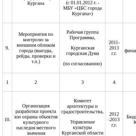
(с 01.01.2012 г. -
Кургана
МБУ «ЦБС города
Кургана»)
Рабочая группа
Мероприятия по
Программы,
контролю за
2011-
внешним обликом
9.
Курганская
2013
города (выезды,
фина
городская Дума
г.г.
рейды, проверки и
т.п.)
(по согласованию)
1
2
3
4
Комитет
Организация
архитектуры и
разработки проекта
градостроительства,
2012
зон охраны объектов
Бюд
10.
-2013
Управление
культурного
К
г.г.
культуры
наследия местного
Курганской области
значения