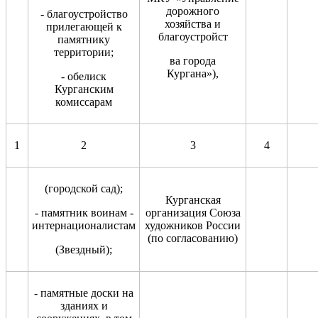
дорожного
- благоустройство
хозяйства и
прилегающей к
благоустройст
памятнику
территории;
ва города
Кургана»),
- обелиск
Курганским
комиссарам
1
2
3
4
(городской сад);
Курганская
- памятник воинам -
организация Союза
интернационалистам
художников России
(по согласованию)
(Звездный);
-
памятные доски на
зданиях и