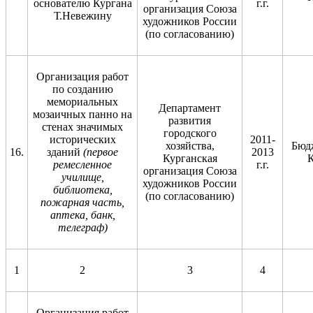
основателю Кургана
г.г.
организация Союза
Т.Невежину
художников России
(по согласованию)
Организация работ
по созданию
мемориальных
Департамент
мозаичных панно на
развития
стенах значимых
городского
исторических
2011-
хозяйства,
Бюд
16.
зданий
(первое
2013
Курганская
К
ремесленное
г.г.
организация Союза
училище,
художников России
библиотека,
(по согласованию)
пожарная часть,
аптека, банк,
телеграф
)
1
2
3
4
Организация работ