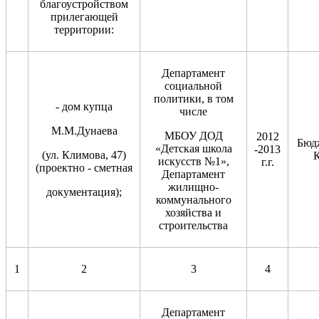
благоустройством
прилегающей
территории:
Департамент
социальной
политики, в том
- дом купца
числе
М.М.Дунаева
МБОУ ДОД
2012
Бюд
«Детская школа
-2013
(ул. Климова, 47)
К
искусств №1»,
г.г.
(проектно - сметная
Департамент
жилищно-
документация);
коммунального
хозяйства и
строительства
1
2
3
4
Департамент