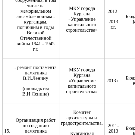
сооружениях, в том
числе на
МКУ города
мемориальном
2012-
Кургана
ансамбле воинам -
Бюд
«Управление
2013
курганцам,
К
капитального
г.г.
погибшим в годы
строительства»
Великой
Отечественной
войны 1941 - 1945
г.г.
-
ремонт постамента
МКУ города
памятника
Кургана
Бюд
В.И.Ленину
«Управление
2013 г.
К
капитального
(площадь им
строительства»
В.И.Ленина)
Комитет
архитектуры и
Организация работ
градостроительства,
по созданию
2011-
Бюд
15.
памятника
2013
Курганская
К