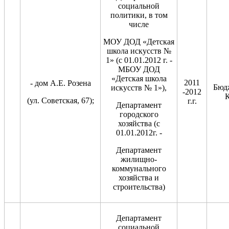
социальной
политики, в том
числе
МОУ ДОД «Детская
школа искусств №
1» (с 01.01.2012 г. -
МБОУ ДОД
«Детская школа
2011
- дом А.Е. Розена
Бюд
искусств № 1»),
-2012
К
(ул. Советская, 67);
г.г.
Департамент
городского
хозяйства (с
01.01.2012г. -
Департамент
жилищно-
коммунального
хозяйства и
строительства)
Департамент
социальной