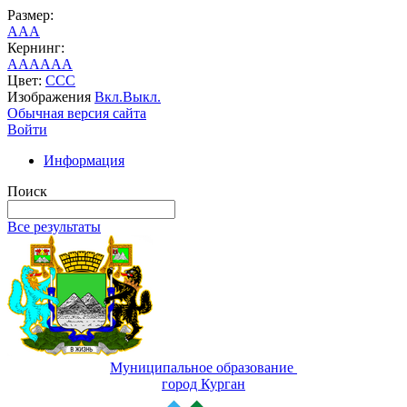
Размер:
A
A
A
Кернинг:
AA
AA
AA
Цвет:
C
C
C
Изображения
Вкл.
Выкл.
Обычная версия сайта
Войти
Информация
Поиск
Все результаты
Муниципальное образование
город Курган