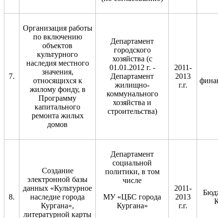
Организация работы
по включению
Департамент
объектов
городского
культурного
хозяйства (с
наследия местного
01.01.2012 г. -
2011-
значения,
7.
Департамент
2013
относящихся к
фина
жилищно-
г.г.
жилому фонду, в
коммунального
Программу
хозяйства и
капитального
строительства)
ремонта жилых
домов
Департамент
социальной
Создание
политики, в том
электронной базы
числе
данных «Культурное
2011-
Бюд
8.
наследие города
МУ «ЦБС города
2013
К
Кургана»,
Кургана»
г.г.
литературной карты