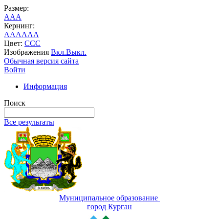
Размер:
A
A
A
Кернинг:
AA
AA
AA
Цвет:
C
C
C
Изображения
Вкл.
Выкл.
Обычная версия сайта
Войти
Информация
Поиск
Все результаты
Муниципальное образование
город Курган