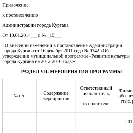
Приложение
к постановлению
Администрации города Кургана
От 10.01.2014___г. № _15___
«О внесении изменений в постановление Администрации
города Кургана от 16 декабря 2011 года № 9342 «Об
утверждении муниципальной программы «Развитие культуры
города Кургана на 2012-2016 годы»
РАЗДЕЛ
VII
.
М
ЕРОПРИЯТИЯ ПРОГРАММЫ
Ответственный
Финан
Содержание
исполнитель,
№ п/п
обеспе
мероприятия
(тыс. 
исполнитель
201