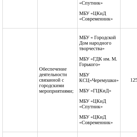
«Спутник»
МБУ «ЦКиД
«Современник»
МБУ « Городской
Дом народного
творчества»
МБУ «ГДК им. М.
Горького»
Обеспечение
деятельности
МБУ
связанной с
12
КСЦ«Черемушки»
городскими
МБУ «ГЦКиД»
мероприятиями;
МБУ «ЦКиД
«Спутник»
МБУ «ЦКиД
«Современник»