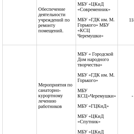
МБУ «ЦКиД
Обеспечение
«Современник»
деятельности
МБУ «ГДК им. М.
учреждений по
11
Горького» МБУ
ремонту
«КСЦ
помещений.
Черемушки»
МБУ « Городской
Дом народного
творчества»
МБУ «ГДК им. М.
Горького»
Мероприятия по
санаторно-
МБУ
курортному
-
КСЦ«Черемушки»
лечению
МБУ «ГЦКиД»
работников
МБУ «ЦКиД
«Спутник»
МБУ «ЦКиД