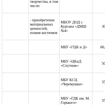
творчества, в том
числе:
- приобретение
МБОУ ДОД г.
материальных
Кургана «ДМШ
3
ценностей,
№4»
пошив костюмов
МБУ «ГЦК и Д»
60
МБУ «ЦКиД
5
«Спутник»
МБУ КСЦ
3
«Черемушки»
МБУ «ГДК им. М.
3
Горького»