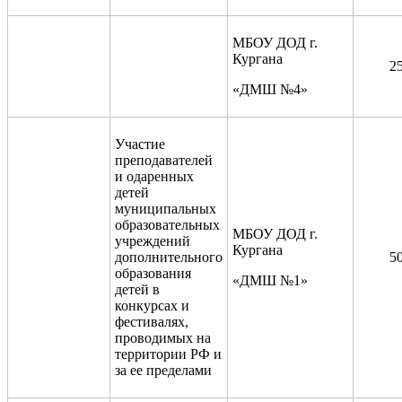
МБОУ ДОД г.
Кургана
2
«ДМШ №4»
Участие
преподавателей
и одаренных
детей
муниципальных
образовательных
МБОУ ДОД г.
учреждений
Кургана
дополнительного
5
образования
«ДМШ №1»
детей в
конкурсах и
фестивалях,
проводимых на
территории РФ и
за ее пределами