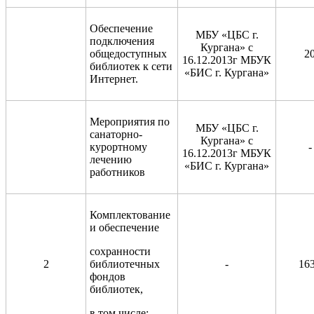
Обеспечение
МБУ «ЦБС г.
подключения
Кургана» с
общедоступных
2
16.12.2013г МБУК
библиотек к сети
«БИС г. Кургана»
Интернет.
Мероприятия по
МБУ «ЦБС г.
санаторно-
Кургана» с
курортному
-
16.12.2013г МБУК
лечению
«БИС г. Кургана»
работников
Комплектование
и обеспечение
сохранности
2
библиотечных
-
16
фондов
библиотек,
в том числе: