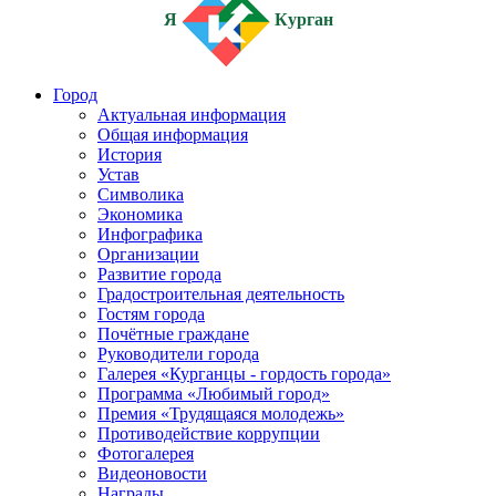
Я
Курган
Город
Актуальная информация
Общая информация
История
Устав
Символика
Экономика
Инфографика
Организации
Развитие города
Градостроительная деятельность
Гостям города
Почётные граждане
Руководители города
Галерея «Курганцы - гордость города»
Программа «Любимый город»
Премия «Трудящаяся молодежь»
Противодействие коррупции
Фотогалерея
Видеоновости
Награды