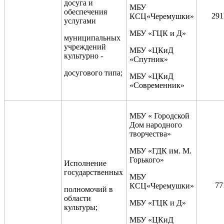
досуга и
МБУ
обеспечения
291
КСЦ«Черемушки»
услугами
МБУ «ГЦК и Д»
муниципальных
учреждений
МБУ «ЦКиД
культурно -
«Спутник»
досугового типа;
МБУ «ЦКиД
«Современник»
МБУ « Городской
Дом народного
творчества»
МБУ «ГДК им. М.
Горького»
Исполнение
государственных
МБУ
77
КСЦ«Черемушки»
полномочий в
области
МБУ «ГЦК и Д»
культуры;
МБУ «ЦКиД