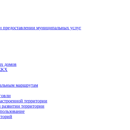
 предоставлении муниципальных услуг
ых домов
 ЖКХ
пальным маршрутам
говли
застроенной территории
м развитии территории
спользование
иторий