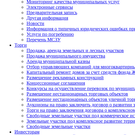
Мониторинг качества муниципальных услуг
Электронные сервисы
Предварительная запись
Другая информация
Новости
Информация о типичных юридических ошибках при
Услуги по погребению
Перечень МСЗУ
Торги
Продажа, аренда земельных и лесных участков
Продажа муниципального имущества
Аренда муниципальной казны
Отбор управляющих компаний для многоквартирн
Капитальный ремонт домов за счет средств фонда
Размещение рекламных конструкций
Концессионные соглашения
Конкурсы на осуществление перевозок по муници
Размещение нестационарных торговых объектов
Размещение нестационарных объектов уличной тор
Аукционы на право заключить договор о развитии 
Торги на право заключения договора о комплексно
Свободные земельные участки под коммерческое и
Земельные участки под комплексное развитие терр
Свободные земельные участки
Инвесторам