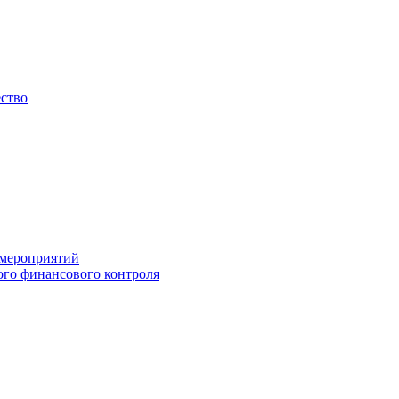
ество
 мероприятий
го финансового контроля