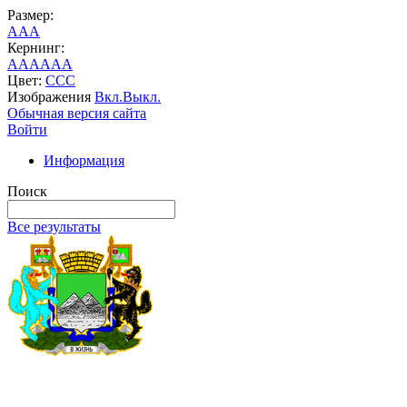
Размер:
A
A
A
Кернинг:
AA
AA
AA
Цвет:
C
C
C
Изображения
Вкл.
Выкл.
Обычная версия сайта
Войти
Информация
Поиск
Все результаты