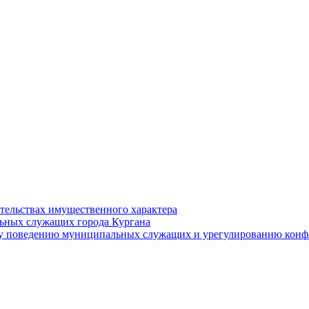
ательствах имущественного характера
ьных служащих города Кургана
у поведению муниципальных служащих и урегулированию конфл