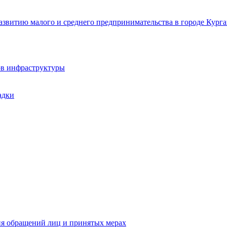
звитию малого и среднего предпринимательства в городе Курга
ов инфраструктуры
адки
ия обращений лиц и принятых мерах