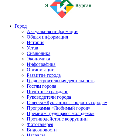
Я
Курган
Город
Актуальная информация
Общая информация
История
Устав
Символика
Экономика
Инфографика
Организации
Развитие города
Градостроительная деятельность
Гостям города
Почётные граждане
Руководители города
Галерея «Курганцы - гордость города»
Программа «Любимый город»
Премия «Трудящаяся молодежь»
Противодействие коррупции
Фотогалерея
Видеоновости
Награды