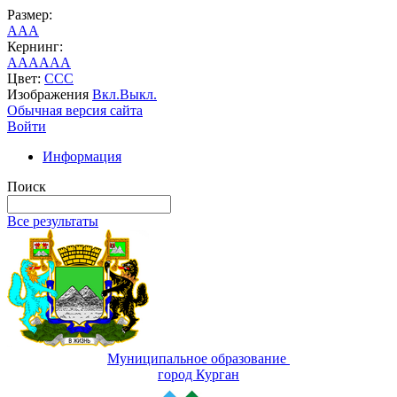
Размер:
A
A
A
Кернинг:
AA
AA
AA
Цвет:
C
C
C
Изображения
Вкл.
Выкл.
Обычная версия сайта
Войти
Информация
Поиск
Все результаты
Муниципальное образование
город Курган