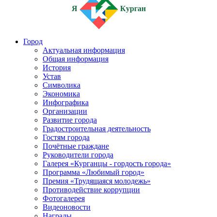
Я
Курган
Город
Актуальная информация
Общая информация
История
Устав
Символика
Экономика
Инфографика
Организации
Развитие города
Градостроительная деятельность
Гостям города
Почётные граждане
Руководители города
Галерея «Курганцы - гордость города»
Программа «Любимый город»
Премия «Трудящаяся молодежь»
Противодействие коррупции
Фотогалерея
Видеоновости
Награды