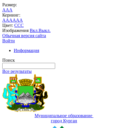
Размер:
A
A
A
Кернинг:
AA
AA
AA
Цвет:
C
C
C
Изображения
Вкл.
Выкл.
Обычная версия сайта
Войти
Информация
Поиск
Все результаты
Муниципальное образование
город Курган