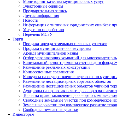
Мониторинг качества муниципальных услуг
Электронные сервисы
Предварительная запись
Другая информация
Новости
Информация о типичных юридических ошибках при
Услуги по погребению
Перечень МСЗУ
Торги
Продажа, аренда земельных и лесных участков
Продажа муниципального имущества
Аренда муниципальной казны
Отбор управляющих компаний для многоквартирн
Капитальный ремонт домов за счет средств фонда
Размещение рекламных конструкций
Концессионные соглашения
Конкурсы на осуществление перевозок по муници
Размещение нестационарных торговых объектов
Размещение нестационарных объектов уличной тор
Аукционы на право заключить договор о развитии 
Торги на право заключения договора о комплексно
Свободные земельные участки под коммерческое и
Земельные участки под комплексное развитие терр
Свободные земельные участки
Инвесторам