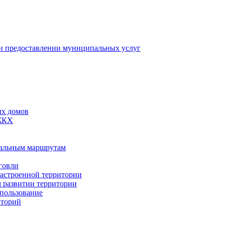
 предоставлении муниципальных услуг
ых домов
 ЖКХ
пальным маршрутам
говли
застроенной территории
м развитии территории
спользование
иторий