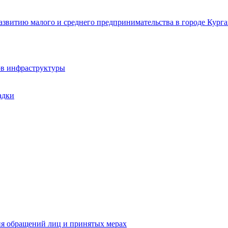
звитию малого и среднего предпринимательства в городе Курга
ов инфраструктуры
адки
ия обращений лиц и принятых мерах