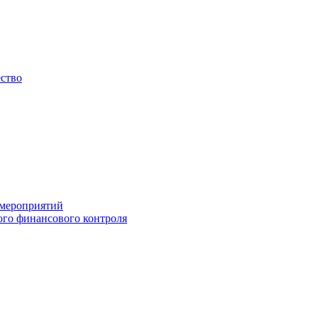
ество
 мероприятий
го финансового контроля