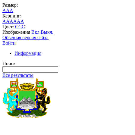
Размер:
A
A
A
Кернинг:
AA
AA
AA
Цвет:
C
C
C
Изображения
Вкл.
Выкл.
Обычная версия сайта
Войти
Информация
Поиск
Все результаты