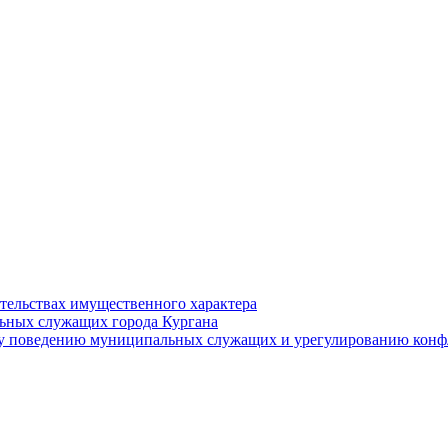
ательствах имущественного характера
ьных служащих города Кургана
у поведению муниципальных служащих и урегулированию конфл