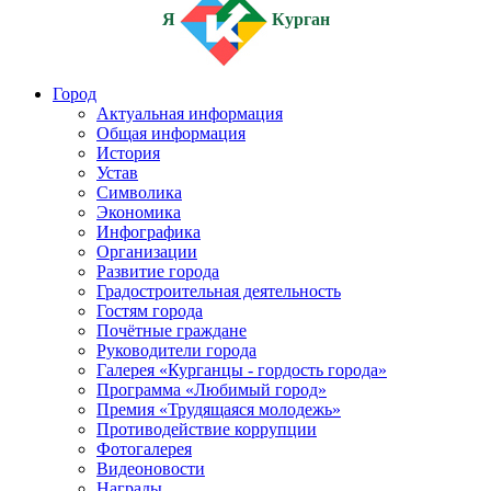
Я
Курган
Город
Актуальная информация
Общая информация
История
Устав
Символика
Экономика
Инфографика
Организации
Развитие города
Градостроительная деятельность
Гостям города
Почётные граждане
Руководители города
Галерея «Курганцы - гордость города»
Программа «Любимый город»
Премия «Трудящаяся молодежь»
Противодействие коррупции
Фотогалерея
Видеоновости
Награды