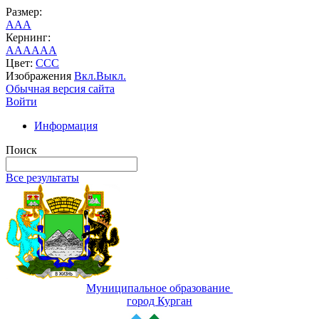
Размер:
A
A
A
Кернинг:
AA
AA
AA
Цвет:
C
C
C
Изображения
Вкл.
Выкл.
Обычная версия сайта
Войти
Информация
Поиск
Все результаты
Муниципальное образование
город Курган