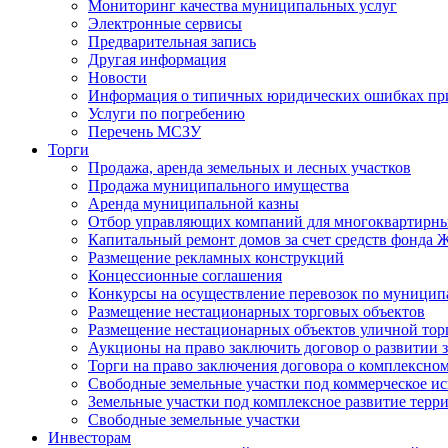
Мониторинг качества муниципальных услуг
Электронные сервисы
Предварительная запись
Другая информация
Новости
Информация о типичных юридических ошибках при
Услуги по погребению
Перечень МСЗУ
Торги
Продажа, аренда земельных и лесных участков
Продажа муниципального имущества
Аренда муниципальной казны
Отбор управляющих компаний для многоквартирн
Капитальный ремонт домов за счет средств фонда
Размещение рекламных конструкций
Концессионные соглашения
Конкурсы на осуществление перевозок по муници
Размещение нестационарных торговых объектов
Размещение нестационарных объектов уличной тор
Аукционы на право заключить договор о развитии 
Торги на право заключения договора о комплексно
Свободные земельные участки под коммерческое и
Земельные участки под комплексное развитие терр
Свободные земельные участки
Инвесторам