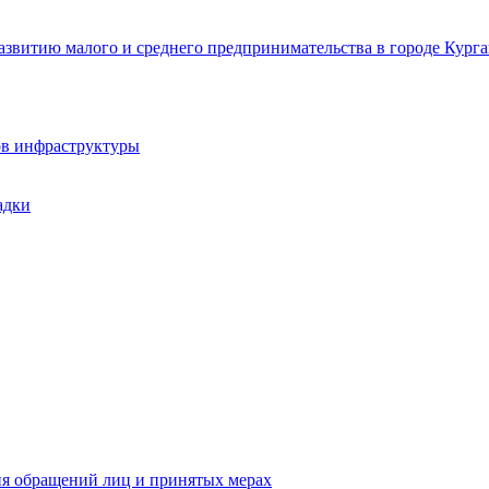
звитию малого и среднего предпринимательства в городе Курга
ов инфраструктуры
адки
ия обращений лиц и принятых мерах