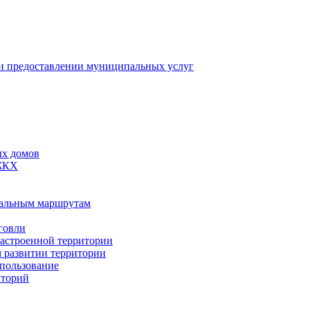
 предоставлении муниципальных услуг
ых домов
 ЖКХ
пальным маршрутам
говли
застроенной территории
м развитии территории
спользование
иторий