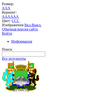
Размер:
A
A
A
Кернинг:
AA
AA
AA
Цвет:
C
C
C
Изображения
Вкл.
Выкл.
Обычная версия сайта
Войти
Информация
Поиск
Все результаты