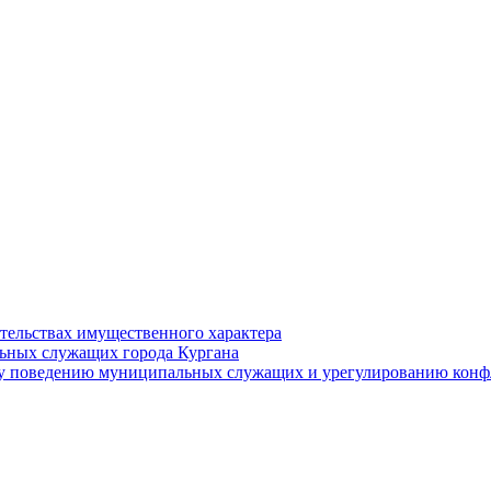
ательствах имущественного характера
ьных служащих города Кургана
у поведению муниципальных служащих и урегулированию конфл