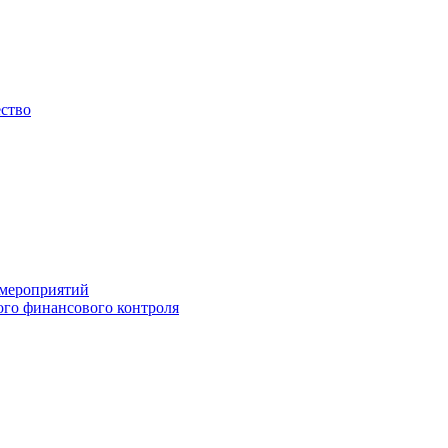
ество
 мероприятий
го финансового контроля