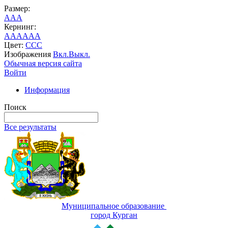
Размер:
A
A
A
Кернинг:
AA
AA
AA
Цвет:
C
C
C
Изображения
Вкл.
Выкл.
Обычная версия сайта
Войти
Информация
Поиск
Все результаты
Муниципальное образование
город Курган