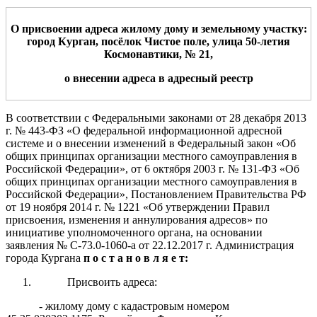
О присвоении адреса жилому дому
и земельному участку:
город Курган, посёлок
Чистое поле
, улица
50-летия
Космонавтики
, №
21
,
о внесении адрес
а
в адресный реестр
В соответствии с Федеральными законами от 28 декабря 2013
г.
№ 443-ФЗ «О федеральной информационной адресной
системе и о внесении изменений
в Федеральный закон «Об
общих принципах организации местного самоуправления в
Российской Федерации», от 6 октября 2003 г.
№
131-ФЗ «Об
общих
принципах организации местного
самоуправления в
Российской Федерации»
, Постановлением Правительства РФ
от 19 ноября 2014 г. № 1221 «Об утверждении Правил
присвоения, изменения и аннулирования адресов» по
инициативе уполномоченного органа, на основании
заявления № С-73.0-1060-а от 22.12.2017 г. Администрация
города Кургана
п о с т а н о в л я е т:
Присвоить адреса:
- жилому дому с кадастровым номером