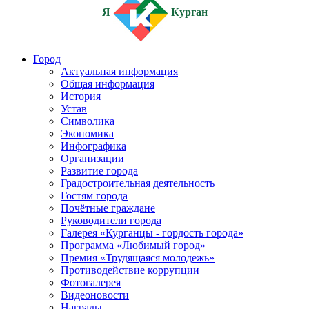
Я
Курган
Город
Актуальная информация
Общая информация
История
Устав
Символика
Экономика
Инфографика
Организации
Развитие города
Градостроительная деятельность
Гостям города
Почётные граждане
Руководители города
Галерея «Курганцы - гордость города»
Программа «Любимый город»
Премия «Трудящаяся молодежь»
Противодействие коррупции
Фотогалерея
Видеоновости
Награды