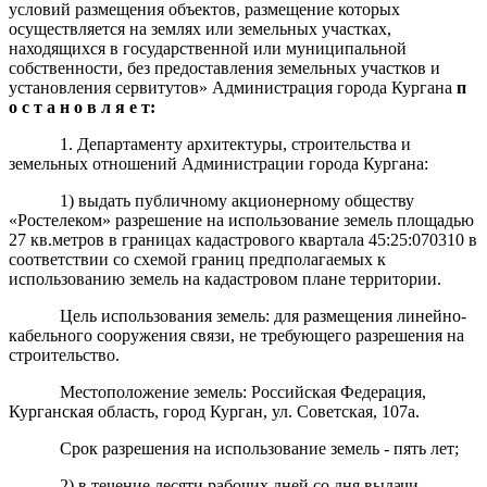
условий размещения объектов, размещение которых
осуществляется на землях или земельных участках,
находящихся в государственной или муниципальной
собственности, без предоставления земельных участков и
установления сервитутов» Администрация города Кургана
п
о с т а н о в л я е т:
1. Департаменту архитектуры, строительства и
земельных отношений Администрации города Кургана:
1) выдать публичному акционерному обществу
«Ростелеком» разрешение на использование земель площадью
27 кв.метров в границах кадастрового квартала 45:25:070310 в
соответствии со схемой границ предполагаемых к
использованию земель на кадастровом плане территории.
Цель использования земель: для размещения линейно-
кабельного сооружения связи, не требующего разрешения на
строительство.
Местоположение земель: Российская Федерация,
Курганская область, город Курган, ул. Советская, 107а.
Срок разрешения на использование земель - пять лет;
2) в течение десяти рабочих дней со дня выдачи