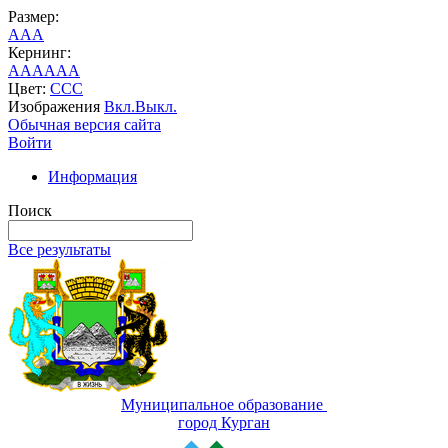
Размер:
A
A
A
Кернинг:
AA
AA
AA
Цвет:
C
C
C
Изображения
Вкл.
Выкл.
Обычная версия сайта
Войти
Информация
Поиск
Все результаты
Муниципальное образование
город Курган