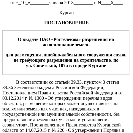
от «_10_»________января 2018________ г. N____6____
Курган
ПОСТАНОВЛЕНИЕ
О выдаче ПАО «
Ростелеком
» разрешения на
использование земель
для размещения
линейно-кабельного сооружения связи
,
не требующего
разр
ешения на строительство, по
ул.
Советской, 107а
в
город
е
Курган
е
В соответствии со статьей 39.33, пунктом 3 статьи
39.36 Земельного кодекса Российской Федерации,
Постановлением Правительства Российской Федерации от
03.12.2014 г. № 1300 «Об утверждении перечня видов
объектов, размещение которых может осуществляться на
землях или земельных участках, находящихся в
государственной или муниципальной собственности, без
предоставления земельных участков и установления
сервитутов», Постановлением Правительства Курганской
области от 14.07.2015 г. № 220 «Об утверждении Порядка и