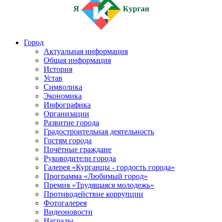
Я
Курган
Город
Актуальная информация
Общая информация
История
Устав
Символика
Экономика
Инфографика
Организации
Развитие города
Градостроительная деятельность
Гостям города
Почётные граждане
Руководители города
Галерея «Курганцы - гордость города»
Программа «Любимый город»
Премия «Трудящаяся молодежь»
Противодействие коррупции
Фотогалерея
Видеоновости
Награды