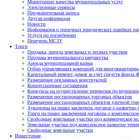
Мониторинг качества муниципальных услуг
Электронные сервисы
Предварительная запись
Другая информация
Новости
Информация о типичных юридических ошибках при
Услуги по погребению
Перечень МСЗУ
Торги
Продажа, аренда земельных и лесных участков
Продажа муниципального имущества
Аренда муниципальной казны
Отбор управляющих компаний для многоквартирн
Капитальный ремонт домов за счет средств фонда
Размещение рекламных конструкций
Концессионные соглашения
Конкурсы на осуществление перевозок по муници
Размещение нестационарных торговых объектов
Размещение нестационарных объектов уличной тор
Аукционы на право заключить договор о развитии 
Торги на право заключения договора о комплексно
Свободные земельные участки под коммерческое и
Земельные участки под комплексное развитие терр
Свободные земельные участки
Инвесторам