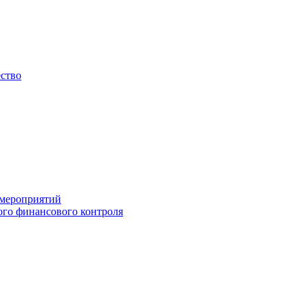
ество
 мероприятий
го финансового контроля