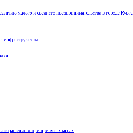
звитию малого и среднего предпринимательства в городе Курга
ов инфраструктуры
адки
ия обращений лиц и принятых мерах