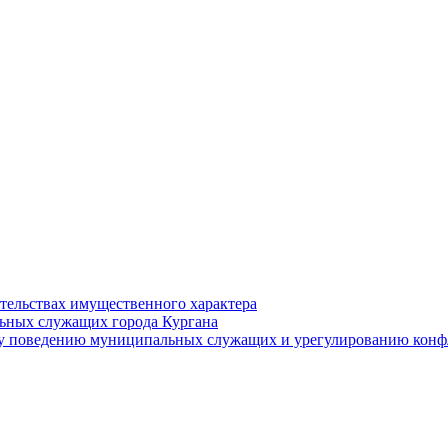
ательствах имущественного характера
ьных служащих города Кургана
у поведению муниципальных служащих и урегулированию конфл