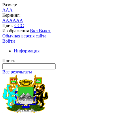
Размер:
A
A
A
Кернинг:
AA
AA
AA
Цвет:
C
C
C
Изображения
Вкл.
Выкл.
Обычная версия сайта
Войти
Информация
Поиск
Все результаты