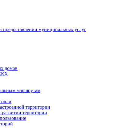
 предоставлении муниципальных услуг
ых домов
 ЖКХ
пальным маршрутам
говли
застроенной территории
м развитии территории
спользование
иторий