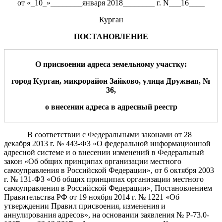
от «_10_»________января 2018________ г. N___16____
Курган
ПОСТАНОВЛЕНИЕ
О
присвоении адреса
земельно
му
участк
у:
г
ород
Курган,
микрорайон Зайково
,
улица
Дружная
,
№
36
,
о внесении адреса в адресный реестр
В соответствии с Федеральными законами от 28
декабря 2013 г. № 443-ФЗ «О федеральной информационной
адресной системе и о внесении изменений в Федеральный
закон «Об общих принципах организации местного
самоуправления в Российской Федерации», от 6 октября 2003
г. № 131-ФЗ «Об общих принципах организации местного
самоуправления в Российской Федерации»,
Постановлением
Правительства РФ от 19 ноября 2014 г. № 1221 «Об
утверждении Правил присвоения, изменения и
аннулирования адресов», на основании заявления № Р-73.0-