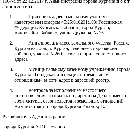
1067-а от 22.12.2017 г.
Администрация города Кургана
п
о с т
а н о в л я е т:
Присвоить адрес земельному участку с
кадастровым номером 45:25:010201:103: Российская
Федерация, Курганская область, город Курган,
микрорайон Зайково, улица Дружная, № 36.
Аннулировать адрес земельного участка: Россия,
Курганская обл., г. Курган, севернее микрорайона
Зайково, участок №260, в связи с присвоением нового
адреса.
Муниципальному казенному учреждению города
Кургана «Городская инспекция по земельным
отношениям» внести адрес в адресный реестр.
Контроль
за исполнением настоящего
постановления возложить на
директора
Департамент
а
архитектуры, строительства и земельных отношений
Администрации города Кургана
Иванову Е.Г
.
Руководитель Администрации
города Кургана А.Ю. Потапов