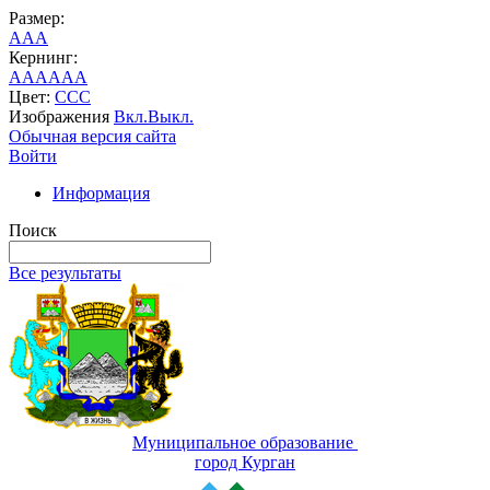
Размер:
A
A
A
Кернинг:
AA
AA
AA
Цвет:
C
C
C
Изображения
Вкл.
Выкл.
Обычная версия сайта
Войти
Информация
Поиск
Все результаты
Муниципальное образование
город Курган