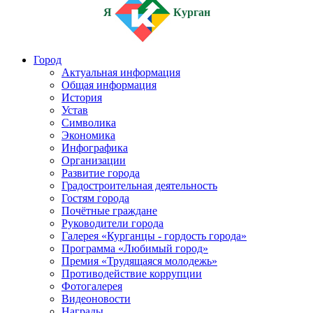
Я
Курган
Город
Актуальная информация
Общая информация
История
Устав
Символика
Экономика
Инфографика
Организации
Развитие города
Градостроительная деятельность
Гостям города
Почётные граждане
Руководители города
Галерея «Курганцы - гордость города»
Программа «Любимый город»
Премия «Трудящаяся молодежь»
Противодействие коррупции
Фотогалерея
Видеоновости
Награды